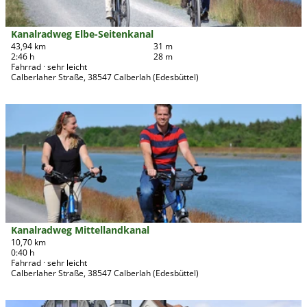
s
e
d
e
n
w
i
Kanalradweg Elbe-Seitenkanal
Südheide Gifhorn GmbH/Frank Bierstedt |
CC-BY
e
t
43,94 km
31 m
g
2:46 h
28 m
e
'
Fahrrad · sehr leicht
'
Calberlaher Straße, 38547 Calberlah (Edesbüttel)
ö
K
f
a
f
D
n
n
e
a
e
t
l
n
a
r
i
a
l
d
s
w
e
e
i
Kanalradweg Mittellandkanal
Südheide Gifhorn GmbH/Frank Bierstedt |
CC-BY
g
t
10,70 km
E
0:40 h
e
l
Fahrrad · sehr leicht
'
Calberlaher Straße, 38547 Calberlah (Edesbüttel)
b
K
e
a
-