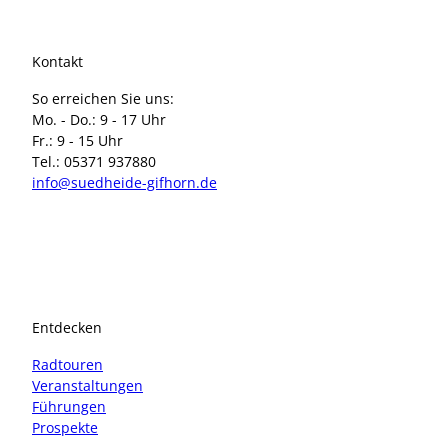
'
b
ö
e
f
c
Kontakt
f
k
n
So erreichen Sie uns:
'
e
Mo. - Do.: 9 - 17 Uhr
ö
n
Fr.: 9 - 15 Uhr
f
Tel.: 05371 937880
f
info@suedheide-gifhorn.de
n
e
n
I
F
n
a
s
c
t
e
a
b
Entdecken
g
o
r
o
Radtouren
a
k
Veranstaltungen
m
Führungen
Prospekte