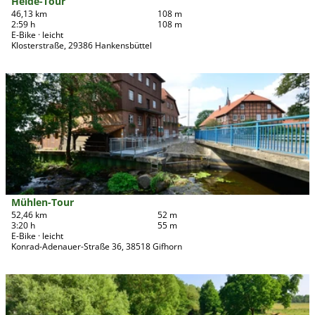
Heide-Tour
t
46,13 km
108 m
2:59 h
108 m
e
E-Bike · leicht
'
Klosterstraße, 29386 Hankensbüttel
H
e
D
i
e
d
t
e
a
-
i
T
l
o
s
u
e
r
i
Mühlen-Tour
Südheide Gifhorn GmbH/Frank Bierstedt |
CC0
'
t
52,46 km
52 m
ö
3:20 h
55 m
e
f
E-Bike · leicht
'
Konrad-Adenauer-Straße 36, 38518 Gifhorn
f
M
n
ü
e
D
h
n
e
l
t