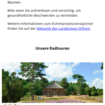
Bäumen.
Bitte seien Sie aufmerksam und vorsichtig, um
gesundheitliche Beschwerden zu vermeiden.
Weitere Informationen zum Eichenprozessionsspinner
finden Sie auf der
Webseite des Landkreises Gifhorn
.
Unsere Radtouren
D
e
t
a
i
l
s
e
i
Südheide Gifhorn GmbH/Frank Bierstedt |
CC0