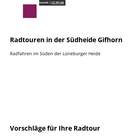
Z
Südheide Gifhorn GmbH/Frank Bierstedt |
CC-BY-SA
u
Suche
Menü
m
I
n
h
Radtouren in der Südheide Gifhorn
a
l
Radfahren im Süden der Lüneburger Heide
t
Vorschläge für Ihre Radtour