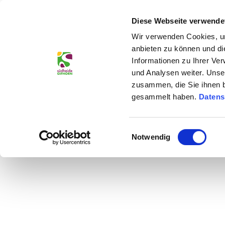
Jetzt buchen
Z
Südheide Gifhorn GmbH/Frank Bierstedt |
CC-BY-SA
rwachsene
Kinder
u
Diese Webseite verwende
Unterkünfte & Angebote
Entdecken 
m
Wir verwenden Cookies, um
I
anbieten zu können und di
n
Informationen zu Ihrer Ve
h
und Analysen weiter. Unse
zusammen, die Sie ihnen b
a
gesammelt haben.
Datens
l
Die beliebten Reisethemen fü
t
E
Notwendig
i
Von aktiv bis genießen
n
w
i
l
l
i