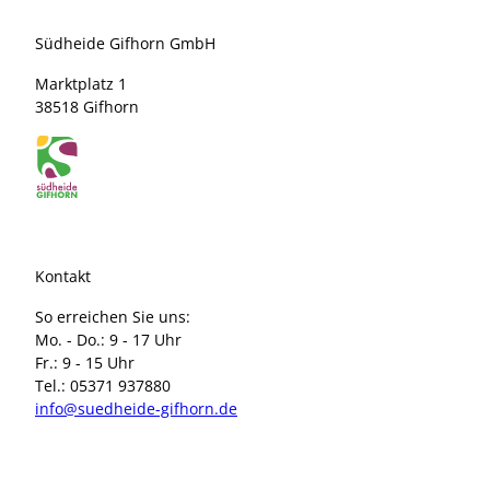
Südheide Gifhorn GmbH
Marktplatz 1
38518 Gifhorn
Kontakt
So erreichen Sie uns:
Mo. - Do.: 9 - 17 Uhr
Fr.: 9 - 15 Uhr
Tel.: 05371 937880
info@suedheide-gifhorn.de
I
F
n
a