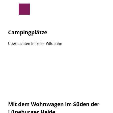
Z
© Südheide Gifhorn GmbH
u
Suche
Menü
m
I
n
h
Campingplätze
a
l
Übernachten in freier Wildbahn
t
Mit dem Wohnwagen im Süden der
Lüneburger Heide