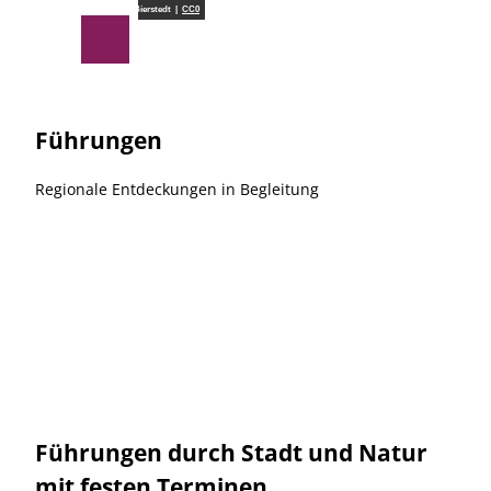
Z
Südheide Gifhorn GmbH/Frank Bierstedt |
CC0
u
Suche
Menü
m
I
n
h
Führungen
a
l
Regionale Entdeckungen in Begleitung
t
Führungen durch Stadt und Natur
mit festen Terminen