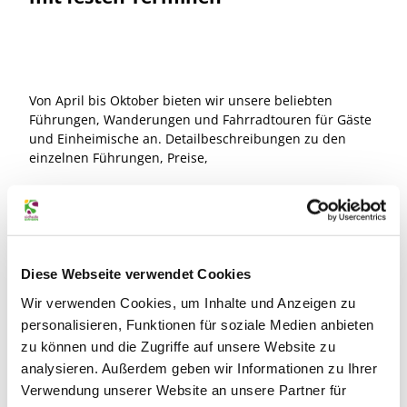
Von April bis Oktober bieten wir unsere beliebten
Führungen, Wanderungen und Fahrradtouren für Gäste
und Einheimische an. Detailbeschreibungen zu den
einzelnen Führungen, Preise,
Treffpunkte sowie die Anmeldeinformationen finden Sie
hier. Bitte klicken Sie für Details auf die jeweilige
Führung auf Infos.
Diese Webseite verwendet Cookies
Wir verwenden Cookies, um Inhalte und Anzeigen zu
personalisieren, Funktionen für soziale Medien anbieten
Unsere Führungs-Termine für 2026
zu können und die Zugriffe auf unsere Website zu
analysieren. Außerdem geben wir Informationen zu Ihrer
Verwendung unserer Website an unsere Partner für