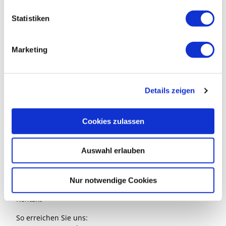
l
l
Statistiken
Bitte gewünschte Broschüren aus der Liste
i
auswählen.
g
Marketing
u
n
g
Details zeigen
s
Südheide Gifhorn GmbH
a
Marktplatz 1
u
38518 Gifhorn
Cookies zulassen
s
w
Auswahl erlauben
a
h
l
Nur notwendige Cookies
Kontakt
So erreichen Sie uns: