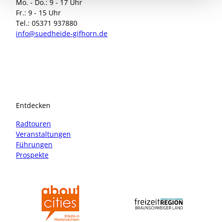
Mo. - Do.: 9 - 17 Uhr
Fr.: 9 - 15 Uhr
Tel.: 05371 937880
info@suedheide-gifhorn.de
I
F
n
a
s
c
t
e
a
b
Entdecken
g
o
r
o
Radtouren
a
k
Veranstaltungen
m
Führungen
Prospekte