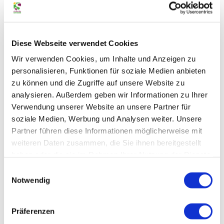
Stadtrundgang Gifhorn
PDF
Bestellen
Diese Webseite verwendet Cookies
Gruppen-Erlebnisse 2026
Wir verwenden Cookies, um Inhalte und Anzeigen zu
personalisieren, Funktionen für soziale Medien anbieten
PDF
Bestellen
zu können und die Zugriffe auf unsere Website zu
analysieren. Außerdem geben wir Informationen zu Ihrer
Wanderwege und Erlebnispfade
Verwendung unserer Website an unsere Partner für
soziale Medien, Werbung und Analysen weiter. Unsere
PDF
Bestellen
Partner führen diese Informationen möglicherweise mit
weiteren Daten zusammen, die Sie ihnen bereitgestellt
Radtouren
haben oder die sie im Rahmen Ihrer Nutzung der Dienste
gesammelt haben.
Datenschutz
|
Impressum
E
PDF
Bestellen
Notwendig
i
n
w
Präferenzen
Ausgewählte Broschüren
i