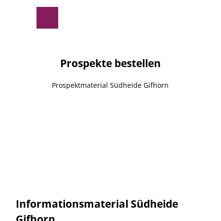
Z
© Südheide Gifhorn GmbH
u
Suche
Menü
m
I
n
h
Prospekte bestellen
a
l
Prospektmaterial Südheide Gifhorn
t
Informationsmaterial Südheide
Gifhorn