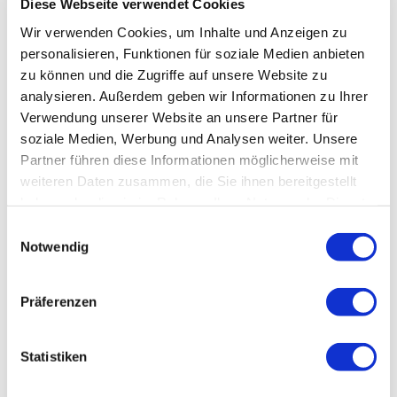
Für kleinere Reparaturen am Rad steht Ihnen das
Diese Webseite verwendet Cookies
wichtigste Werkzeug zur Verfügung.
Wir verwenden Cookies, um Inhalte und Anzeigen zu
personalisieren, Funktionen für soziale Medien anbieten
Und bei größeren Pannen hilft Ihnen die nächste
Werkstatt weiter.
zu können und die Zugriffe auf unsere Website zu
analysieren. Außerdem geben wir Informationen zu Ihrer
Verwendung unserer Website an unsere Partner für
Unsere Bett & Bike-Betriebe
soziale Medien, Werbung und Analysen weiter. Unsere
Gasthaus Schaper
- 38518 Gifhorn
Partner führen diese Informationen möglicherweise mit
Morada Hotel Isetal
- 38518 Gifhorn
weiteren Daten zusammen, die Sie ihnen bereitgestellt
Tiny Frida
- 38518 Gifhorn OT Winkel
haben oder die sie im Rahmen Ihrer Nutzung der Dienste
Gasthof Neuhaus - 38524 Sassenburg
gesammelt haben.
Datenschutz
|
Impressum
E
Hostel Hankensbüttel
- 29386 Hankensbüttel
Notwendig
Hotel und Restaurant Wittinger Tor – 29378 Wittingen
i
Mühlenurlaub Südheide
- 29378 Wittingen OT Ohrdorf
n
Jugendherberge Hankensbüttel - 29386 Hankensbüttel
w
Präferenzen
Isenbütteler Hof
- 38550 Isenbüttel
i
Meyers Hofcafé - 38550 Isenbüttel
l
Ilse und Ulrich Lange - 38465 Brome/OT Zicherie
l
Statistiken
i