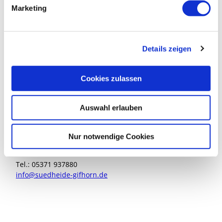
g
Marketing
Südheide Gifhorn GmbH
u
n
Marktplatz 1
g
38518 Gifhorn
Details zeigen
s
a
u
Cookies zulassen
s
w
Auswahl erlauben
a
Kontakt
h
l
So erreichen Sie uns:
Nur notwendige Cookies
Mo. - Do.: 9 - 17 Uhr
Fr.: 9 - 15 Uhr
Tel.: 05371 937880
info@suedheide-gifhorn.de
I
F
n
a
s
c