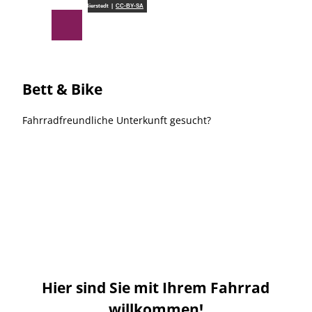
Z
Südheide Gifhorn GmbH/Frank Bierstedt |
CC-BY-SA
u
Suche
Menü
m
I
n
h
Bett & Bike
a
l
Fahrradfreundliche Unterkunft gesucht?
t
Hier sind Sie mit Ihrem Fahrrad
willkommen!