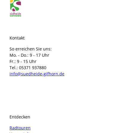
Kontakt
So erreichen Sie uns:
Mo. - Do.: 9 - 17 Uhr
Fr.: 9 - 15 Uhr
Tel.: 05371 937880
info@suedheide-gifhorn.de
I
F
n
a
s
c
t
e
a
b
Entdecken
g
o
r
o
Radtouren
a
k