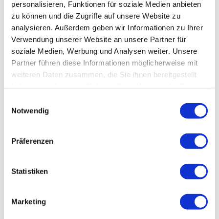
personalisieren, Funktionen für soziale Medien anbieten
zu können und die Zugriffe auf unsere Website zu
Südheide Gifhorn Gmbh |
CC0
Der „Hut“ auf dem Radwegweiser zeigt die Nummer des
analysieren. Außerdem geben wir Informationen zu Ihrer
aktuellen Knotenpunktes an.
Verwendung unserer Website an unsere Partner für
soziale Medien, Werbung und Analysen weiter. Unsere
Partner führen diese Informationen möglicherweise mit
weiteren Daten zusammen, die Sie ihnen bereitgestellt
haben oder die sie im Rahmen Ihrer Nutzung der Dienste
gesammelt haben.
Datenschutz
|
Impressum
E
Notwendig
i
n
w
Präferenzen
i
l
l
Statistiken
i
g
Marketing
u
n