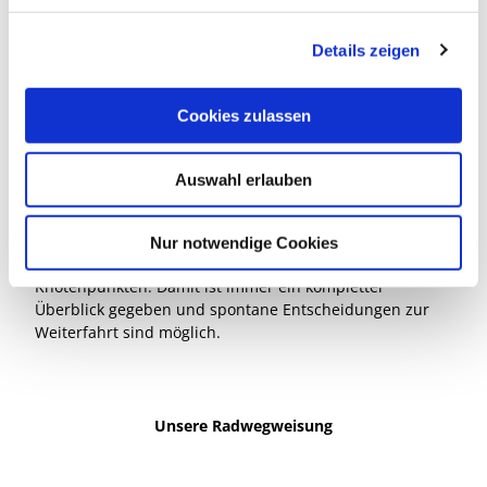
g
Details zeigen
s
a
u
Cookies zulassen
s
w
Auswahl erlauben
a
h
© Landkreis Gifhorn
l
An den jeweiligen Knotenpunkten befindet sich eine
Nur notwendige Cookies
Infotafel mit Umgebungskarte und angrenzenden
Knotenpunkten. Damit ist immer ein kompletter
Überblick gegeben und spontane Entscheidungen zur
Weiterfahrt sind möglich.
Unsere Radwegweisung