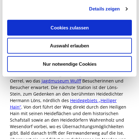
g
Skandinavien durch bis nach Südosteuropa und in die
Details zeigen
s
Türkei. Er verläuft von Nord nach Süd durch die gesamte
Südheide Gifhorn. Von Bad Bodenteich in der nördlich
a
gelegenen Heideregion Uelzen wandert man am Elbe-
u
Cookies zulassen
Seitenkanal entlang, bis der Weg Richtung Westen nach
s
Hankensbüttel führt. Hier sind das
Otter-Zentrum
und
w
das
Kloster Isenhagen
sehenswerte Gründe, eine
Auswahl erlauben
a
Wanderpause einzulegen und zu übernachten.
h
l
Nur notwendige Cookies
Danach verläuft der Weg Richtung Süden weiter nach
Oerrel, wo das
Jagdmuseum Wulff
Besucherinnen und
Besucher erwartet. Die nächste Station ist der Löns-
Stein, zum Gedenken an den berühmten Heidedichter
Hermann Löns, nördlich des
Heidegebiets „Heiliger
Hain“
. Von dort führt der Weg direkt durch den Heiligen
Hain mit seinen Heideflächen und dem historischen
Schafstall sowie an den Heidedörfern Wahrenholz und
Wesendorf vorbei, wo es Übernachtungsmöglichkeiten
gibt. Bald danach trifft der Fernwanderweg auf die Ise,