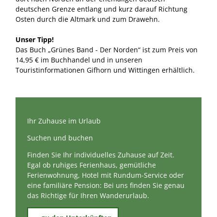
deutschen Grenze entlang und kurz darauf Richtung
Osten durch die Altmark und zum Drawehn.
Unser Tipp!
Das Buch „Grünes Band - Der Norden“ ist zum Preis von
14,95 € im Buchhandel und in unseren
Touristinformationen Gifhorn und Wittingen erhältlich.
Ihr Zuhause im Urlaub
Suchen und buchen
Finden Sie Ihr individuelles Zuhause auf Zeit.
Egal ob ruhiges Ferienhaus, gemütliche
Ferienwohnung, Hotel mit Rundum-Service oder
eine familiäre Pension: Bei uns finden Sie genau
das Richtige für Ihren Wanderurlaub.