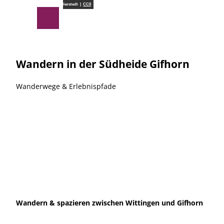
Z
Südheide Gifhorn GmbH/Frank Bierstedt |
CC0
u
Suche
Menü
m
I
n
h
Wandern in der Südheide Gifhorn
a
l
Wanderwege & Erlebnispfade
t
Wandern & spazieren zwischen Wittingen und Gifhorn