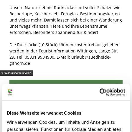
Unsere Naturerlebnis-Rucksäcke sind voller Schätze wie
Becherlupe, Keschersieb, Fernglas, Bestimmungskarten
und vieles mehr. Damit lassen sich bei einer Wanderung
unterwegs Pflanzen, Tiere und ihre Lebensräume
erforschen. Besonders spannend für Kinder!
Die Rucksäcke (10 Stück) können kostenfrei ausgeliehen
werden in der Touristinformation Wittingen, Lange Str.
29, Tel. 05831 9934900, E-Mail: urlaub@suedheide-
gifhorn.de
© Südheide Gifhorn GmbH
Fernwanderwege in der Südheide Gifhorn
Europäischer Fernwanderweg E6 und
Fernwanderweg „Grünes Band“
Diese Webseite verwendet Cookies
Wir verwenden Cookies, um Inhalte und Anzeigen zu
Wer gern mehr als einen längeren
Sonntagsspaziergang machen und auf dem Weg
personalisieren, Funktionen für soziale Medien anbieten