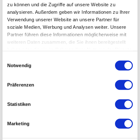
ein ganzes Land oder sogar mehrere besuchen
zu können und die Zugriffe auf unsere Website zu
möchte, könnte am Fernwandern Gefallen finden.
analysieren. Außerdem geben wir Informationen zu Ihrer
Zwei beliebte Fernwanderwege führen durch die
Verwendung unserer Website an unsere Partner für
Südheide Gifhorn.
soziale Medien, Werbung und Analysen weiter. Unsere
Partner führen diese Informationen möglicherweise mit
weiteren Daten zusammen, die Sie ihnen bereitgestellt
haben oder die sie im Rahmen Ihrer Nutzung der Dienste
gesammelt haben.
Datenschutz
|
Impressum
E
Notwendig
i
n
w
Präferenzen
i
l
l
Statistiken
i
g
Marketing
Europäischer Fernwanderweg E6
u
n
Der Europäische Fernwanderweg E6 führt von