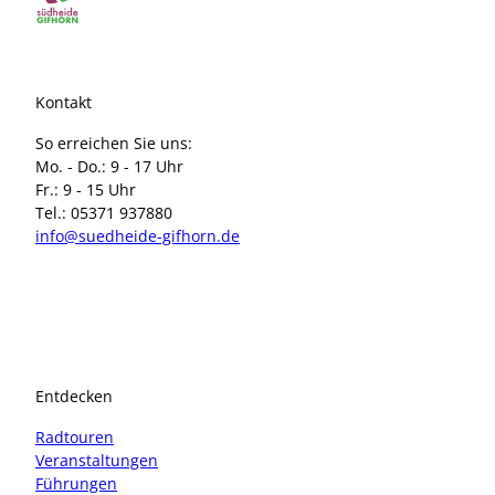
Kontakt
So erreichen Sie uns:
Mo. - Do.: 9 - 17 Uhr
Fr.: 9 - 15 Uhr
Tel.: 05371 937880
info@suedheide-gifhorn.de
I
F
n
a
s
c
t
e
a
b
Entdecken
g
o
r
o
Radtouren
a
k
Veranstaltungen
m
Führungen