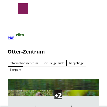
Z
u
Suche
Menü
m
I
n
h
a
Teilen
l
PDF
t
Otter-Zentrum
Informationszentrum
Tier-Freigelände
Tiergehege
Tierpark