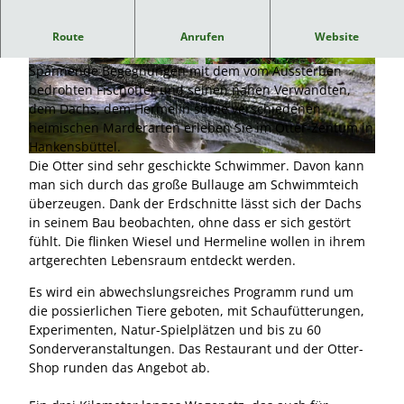
Das Otter-Zentrum in Hankensbüttel ist ein lebendiges
Route
Anrufen
Website
Naturerlebniszentrum
Spannende Begegnungen mit dem vom Aussterben
© Südheide Gifhorn GmbH/Frank Bierstedt |
© Südheide Gifhorn GmbH/Frank Bierstedt |
CC-BY-NC-ND
CC0
bedrohten Fischotter und seinen nahen Verwandten,
dem Dachs, dem Hermelin sowie verschiedenen
heimischen Marderarten erleben Sie im Otter-Zentum in
Hankensbüttel.
© Südheide Gifhorn GmbH/Frank Bierstedt |
CC0
Die Otter sind sehr geschickte Schwimmer. Davon kann
man sich durch das große Bullauge am Schwimmteich
überzeugen. Dank der Erdschnitte lässt sich der Dachs
in seinem Bau beobachten, ohne dass er sich gestört
fühlt. Die flinken Wiesel und Hermeline wollen in ihrem
artgerechten Lebensraum entdeckt werden.
Es wird ein abwechslungsreiches Programm rund um
die possierlichen Tiere geboten, mit Schaufütterungen,
Experimenten, Natur-Spielplätzen und bis zu 60
Sonderveranstaltungen. Das Restaurant und der Otter-
Shop runden das Angebot ab.