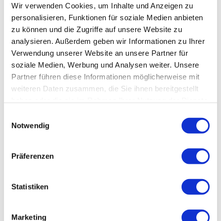
Wir verwenden Cookies, um Inhalte und Anzeigen zu
Zahlungsmöglichkeiten
personalisieren, Funktionen für soziale Medien anbieten
zu können und die Zugriffe auf unsere Website zu
Barzahlung vor Ort
analysieren. Außerdem geben wir Informationen zu Ihrer
Preisinformationen
Verwendung unserer Website an unsere Partner für
soziale Medien, Werbung und Analysen weiter. Unsere
5,00 € pro Person zzgl. 12,00 € Eintritt pro Person für
Partner führen diese Informationen möglicherweise mit
Gruppen ab 15 Personen
weiteren Daten zusammen, die Sie ihnen bereitgestellt
haben oder die sie im Rahmen Ihrer Nutzung der Dienste
gesammelt haben.
Datenschutz
|
Impressum
E
Notwendig
i
Personen
n
w
15 Personen
Präferenzen
i
l
Leistungen
l
Statistiken
i
zweistündige Führung durch das Otter-Zentrum
g
Marketing