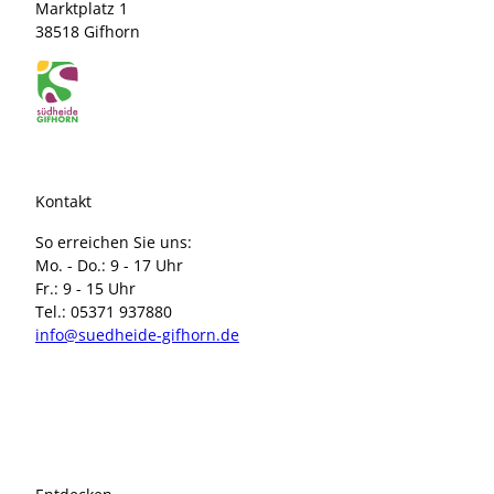
Marktplatz 1
38518 Gifhorn
Kontakt
So erreichen Sie uns:
Mo. - Do.: 9 - 17 Uhr
Fr.: 9 - 15 Uhr
Tel.: 05371 937880
info@suedheide-gifhorn.de
I
F
n
a
s
c
t
e
a
b