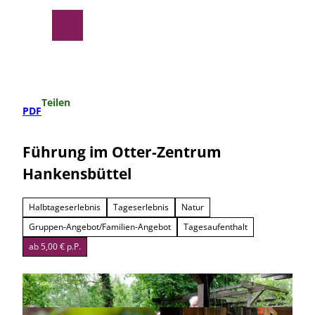
Z
u
Suche
Menü
m
I
n
h
a
Teilen
l
PDF
t
Führung im Otter-Zentrum
Hankensbüttel
Halbtageserlebnis
Tageserlebnis
Natur
Gruppen-Angebot/Familien-Angebot
Tagesaufenthalt
ab 5,00 € p.P.