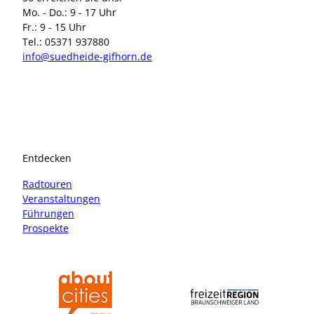
Mo. - Do.: 9 - 17 Uhr
Fr.: 9 - 15 Uhr
Tel.: 05371 937880
info@suedheide-gifhorn.de
I
F
n
a
s
c
t
e
a
b
Entdecken
g
o
r
o
Radtouren
a
k
Veranstaltungen
m
Führungen
Prospekte