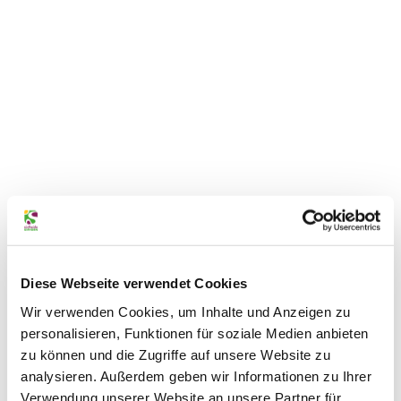
Südh
eide
Gifho
Diese Webseite verwendet Cookies
rn G
mbH/
Frank
Bierst
Wir verwenden Cookies, um Inhalte und Anzeigen zu
edt |
Gifhorner Welfenschloss
CC0
personalisieren, Funktionen für soziale Medien anbieten
Residenz von Herzog Franz von Braunschweig und Lüneburg in den Jahre
zu können und die Zugriffe auf unsere Website zu
analysieren. Außerdem geben wir Informationen zu Ihrer
Verwendung unserer Website an unsere Partner für