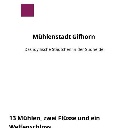
Z
© Stadt Gifhorn
u
Suche
Menü
m
I
n
h
Mühlenstadt Gifhorn
a
l
Das idyllische Städtchen in der Südheide
t
13 Mühlen, zwei Flüsse und ein
Welfenschloss