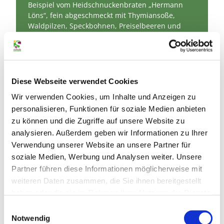
Beispiel vom Heidschnuckenbraten „Hermann
Löns“, fein abgeschmeckt mit Thymiansoße,
Waldpilzen, Speckbohnen, Preiselbeeren und
Kroketten im Restaurant des Hotel Deutsches
Haus in der Gifhorner Innenstadt.
Diese Webseite verwendet Cookies
Wir verwenden Cookies, um Inhalte und Anzeigen zu
personalisieren, Funktionen für soziale Medien anbieten
zu können und die Zugriffe auf unsere Website zu
analysieren. Außerdem geben wir Informationen zu Ihrer
Verwendung unserer Website an unsere Partner für
soziale Medien, Werbung und Analysen weiter. Unsere
Partner führen diese Informationen möglicherweise mit
weiteren Daten zusammen, die Sie ihnen bereitgestellt
haben oder die sie im Rahmen Ihrer Nutzung der Dienste
gesammelt haben.
Datenschutz
|
Impressum
E
Regionalinitiative "Südheide genießen"
Notwendig
i