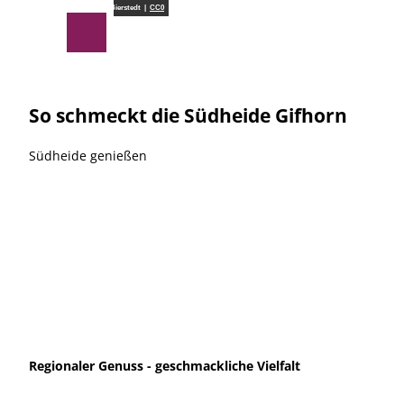
Z
Südheide Gifhorn GmbH/Frank Bierstedt |
CC0
u
Suche
Menü
m
I
n
h
So schmeckt die Südheide Gifhorn
a
l
Südheide genießen
t
Regionaler Genuss - geschmackliche Vielfalt