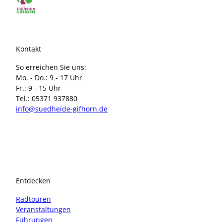
Kontakt
So erreichen Sie uns:
Mo. - Do.: 9 - 17 Uhr
Fr.: 9 - 15 Uhr
Tel.: 05371 937880
info@suedheide-gifhorn.de
I
F
n
a
s
c
t
e
a
b
Entdecken
g
o
r
o
Radtouren
a
k
Veranstaltungen
m
Führungen