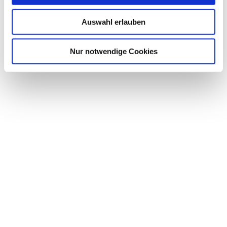
Tiererlebnisse
w
Auswahl erlauben
a
h
l
Nur notwendige Cookies