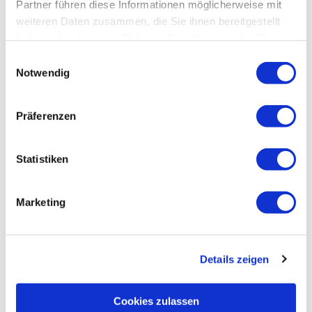
Partner führen diese Informationen möglicherweise mit
weiteren Daten zusammen, die Sie ihnen bereitgestellt
haben oder die sie im Rahmen Ihrer Nutzung der Dienste
gesammelt haben.
Datenschutz
|
Impressum
E
Notwendig
i
n
w
Präferenzen
i
l
l
Statistiken
i
g
Marketing
u
n
g
Details zeigen
s
Südh
eide
Gifho
a
rn G
mbH/
Frank
u
Bierst
edt |
Cookies zulassen
Natur- und
CC-B
s
Y-SA