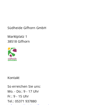
Südh
eide
Gifho
rn G
mbH/
Frank
Bierst
Südheide Gifhorn GmbH
edt |
Mühlen
CC0
Marktplatz 1
38518 Gifhorn
Kontakt
So erreichen Sie uns:
Mo. - Do.: 9 - 17 Uhr
Fr.: 9 - 15 Uhr
Tel.: 05371 937880