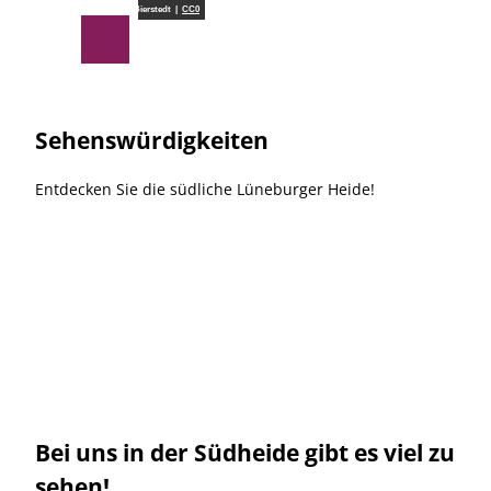
Z
Südheide Gifhorn GmbH/Frank Bierstedt |
CC0
u
Suche
Menü
m
I
n
h
Sehenswürdigkeiten
a
l
Entdecken Sie die südliche Lüneburger Heide!
t
Bei uns in der Südheide gibt es viel zu
sehen!