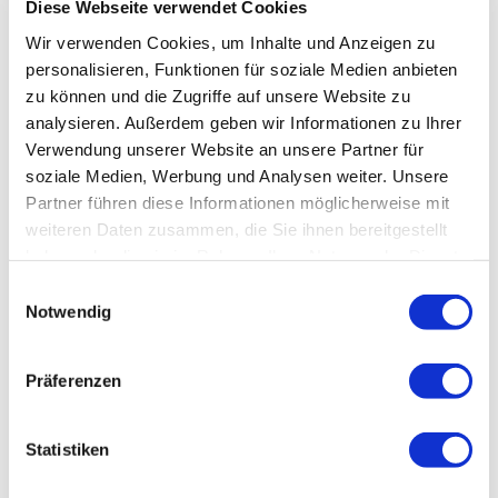
Diese Webseite verwendet Cookies
Wir verwenden Cookies, um Inhalte und Anzeigen zu
personalisieren, Funktionen für soziale Medien anbieten
zu können und die Zugriffe auf unsere Website zu
analysieren. Außerdem geben wir Informationen zu Ihrer
Verwendung unserer Website an unsere Partner für
soziale Medien, Werbung und Analysen weiter. Unsere
Partner führen diese Informationen möglicherweise mit
weiteren Daten zusammen, die Sie ihnen bereitgestellt
haben oder die sie im Rahmen Ihrer Nutzung der Dienste
gesammelt haben.
Datenschutz
|
Impressum
E
Sinja
Chris
Ab
Hash
Gonz
eider
|
Notwendig
i
86,00 €
9
|
CC-B
CC-B
Y-NC
Y-NC
-ND
n
-ND
p. P.
Bett &
B
w
Präferenzen
Bühne -
B
i
Gifhorn
G
Altes
M
l
Land -
1
Unser Arrangement “Bett, Bühne & Genuss” mit
l
Statistiken
09.10.2026
zwei Übernachtungen und Theater-Menü
i