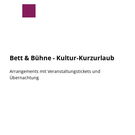
Z
u
Suche
Menü
m
I
n
h
a
l
t
Bett & Bühne - Kultur-Kurzurlaub
Arrangements mit Veranstaltungstickets und
Übernachtung