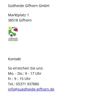
Altes
M
Südheide Gifhorn GmbH
Land -
1
09.10.2026
Marktplatz 1
38518 Gifhorn
Kontakt
So erreichen Sie uns:
Mo. - Do.: 9 - 17 Uhr
Fr.: 9 - 15 Uhr
Tel.: 05371 937880
info@suedheide-gifhorn.de
I
F
n
a