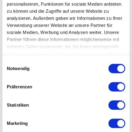
personalisieren, Funktionen für soziale Medien anbieten
zu können und die Zugriffe auf unsere Website zu
analysieren. Außerdem geben wir Informationen zu Ihrer
Verwendung unserer Website an unsere Partner für
soziale Medien, Werbung und Analysen weiter. Unsere
Partner führen diese Informationen möglicherweise mit
weiteren Daten zusammen, die Sie ihnen bereitgestellt
haben oder die sie im Rahmen Ihrer Nutzung der Dienste
gesammelt haben.
Datenschutz
|
Impressum
E
Notwendig
i
Südh
Südh
eide
eide
Gifho
Gifho
n
5
rn G
rn G
mbH/
mbH/
Frank
Frank
w
Bierst
Bierst
Präferenzen
edt |
edt |
Führung
F
CC-B
CC-B
i
Y-NC
Y-NC
-ND
-ND
Internationales
O
l
Gifhorn
Mühlenmuseum
H
l
Statistiken
Gifhorn
Südheide Gifhorn GmbH
i
g
Marktplatz 1
Marketing
u
38518 Gifhorn