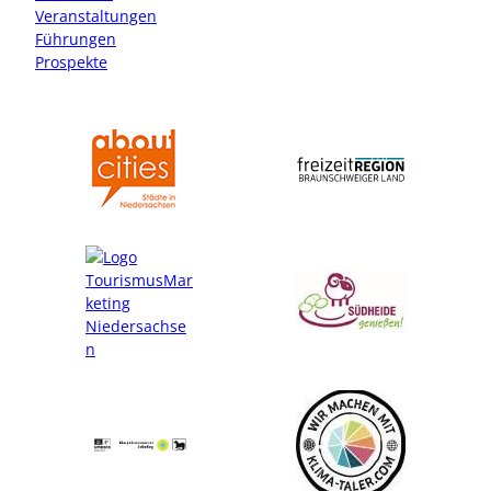
a
k
Veranstaltungen
m
Führungen
Prospekte