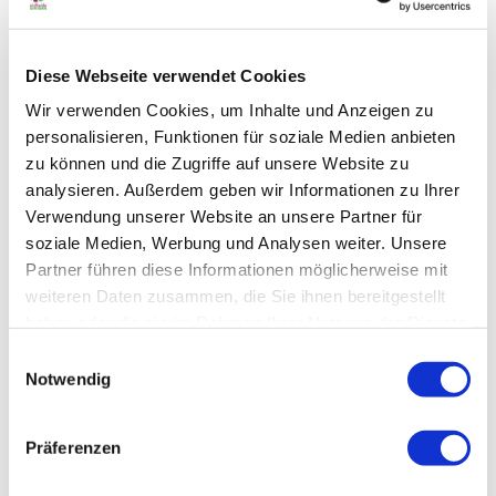
Kategorien
Diese Webseite verwendet Cookies
Gruppen-Angebot/Familien-Angebot
Wir verwenden Cookies, um Inhalte und Anzeigen zu
personalisieren, Funktionen für soziale Medien anbieten
Halbtageserlebnis
zu können und die Zugriffe auf unsere Website zu
analysieren. Außerdem geben wir Informationen zu Ihrer
Tageserlebnis
Verwendung unserer Website an unsere Partner für
soziale Medien, Werbung und Analysen weiter. Unsere
Partner führen diese Informationen möglicherweise mit
Kultur
weiteren Daten zusammen, die Sie ihnen bereitgestellt
haben oder die sie im Rahmen Ihrer Nutzung der Dienste
Führung
gesammelt haben.
Datenschutz
|
Impressum
E
Zahlungsmöglichkeiten
Notwendig
i
n
Barzahlung vor Ort
w
Präferenzen
i
Preisinformationen
l