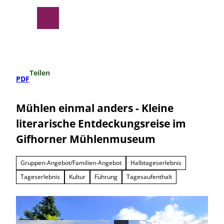
Z
u
Suche
Menü
m
I
n
h
a
Teilen
l
PDF
t
Mühlen einmal anders - Kleine
literarische Entdeckungsreise im
Gifhorner Mühlenmuseum
Gruppen-Angebot/Familien-Angebot
Halbtageserlebnis
Tageserlebnis
Kultur
Führung
Tagesaufenthalt