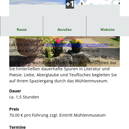
1,5-stündige literarische Führung durch das
Route
Anrufen
Website
Internationale Mühlenmuseum Gifhorn
© Südheide Gifhorn GmbH/Frank Bierstedt |
© Südheide Gifhorn GmbH/Frank Bierstedt |
CC0
CC-BY
Lassen Sie sich im
Internationalen Mühlenmuseum
in
Gifhorn entführen in die Welt der Mühlen und
Mühlengeschichten! Jahr­hundertelang stellten die
Mühlen die wichtigsten Maschinen der Mensch­heit dar.
Sie hinterließen dauerhafte Spuren in Literatur und
© Südheide Gifhorn GmbH/Frank Bierstedt |
CC0
Poesie. Liebe, Aberglaube und Teuflisches begleiten Sie
auf Ihrem Spaziergang durch das Mühlenmuseum.
Dauer
ca. 1,5 Stunden
Preis
70,00 € pro Führung zzgl. Eintritt Mühlenmuseum
Termine