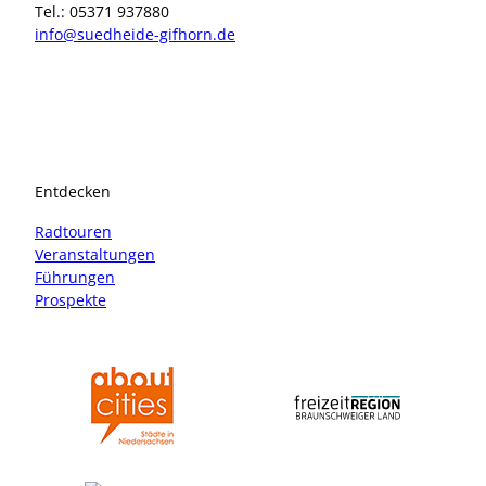
Tel.: 05371 937880
info@suedheide-gifhorn.de
I
F
n
a
s
c
t
e
a
b
Entdecken
g
o
r
o
Radtouren
a
k
Veranstaltungen
m
Führungen
Prospekte