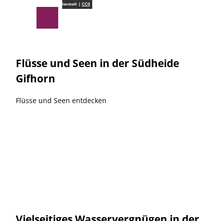
Z
Südheide Gifhorn GmbH/Frank Bierstedt |
CC0
u
Suche
Menü
m
I
n
h
Flüsse und Seen in der Südheide
a
Gifhorn
l
t
Flüsse und Seen entdecken
Vielseitiges Wasservergnügen in der