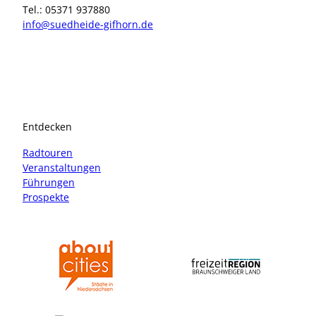
Tel.: 05371 937880
info@suedheide-gifhorn.de
I
F
n
a
s
c
t
e
a
b
Entdecken
g
o
r
o
Radtouren
a
k
Veranstaltungen
m
Führungen
Prospekte