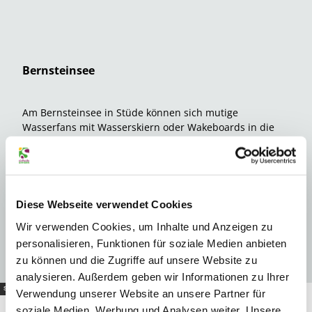
Bernsteinsee
Am Bernsteinsee in Stüde können sich mutige
Wasserfans mit Wasserskiern oder Wakeboards in die
Fluten stürzen. Rund um den See gibt es weitere
vielseitige Angebote wie Kartfahren, Bogenschießen,
Adventure Golf oder Bubble Soccer. Auch hier ist das
Übernachtungsangebot mit Hotel und Ferienhäusern
und –wohnungen sehr groß.
Diese Webseite verwendet Cookies
zum Bernsteinsee
Wir verwenden Cookies, um Inhalte und Anzeigen zu
personalisieren, Funktionen für soziale Medien anbieten
zu können und die Zugriffe auf unsere Website zu
analysieren. Außerdem geben wir Informationen zu Ihrer
Südheide Gifhorn GmbH/Frank Bierstedt |
CC-BY-SA
Verwendung unserer Website an unsere Partner für
soziale Medien, Werbung und Analysen weiter. Unsere