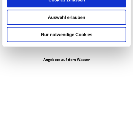
s
w
Auswahl erlauben
a
h
l
Nur notwendige Cookies
Angebote auf dem Wasser