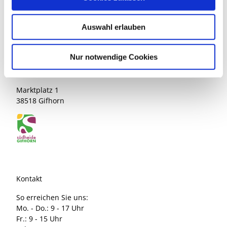
Anreise mit öffentlichen Verkehrsmitteln
s
w
Auswahl erlauben
a
h
l
Nur notwendige Cookies
Südheide Gifhorn GmbH
Marktplatz 1
38518 Gifhorn
Kontakt
So erreichen Sie uns:
Mo. - Do.: 9 - 17 Uhr
Fr.: 9 - 15 Uhr