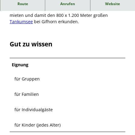
Tretbootverleih am Tankumsee
Route
Anrufen
Website
In den Sommermonaten kann man sich ein Tretboot
mieten und damit den 800 x 1.200 Meter großen
Tankumsee
bei Gifhorn erkunden.
Gut zu wissen
Eignung
für Gruppen
für Familien
für Individualgäste
für Kinder (jedes Alter)