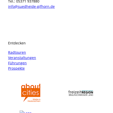
Tel.: 05371 937880
info@suedheide-gifhorn.de
I
F
n
a
s
c
t
e
a
b
Entdecken
g
o
r
o
Radtouren
a
k
Veranstaltungen
m
Führungen
Prospekte