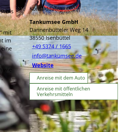
Kontaktdaten
st bis
Tankumsee GmbH
Dannenbütteler Weg 14
“ mit
38550
Isenbüttel
ht im
+49 5374 / 1665
 eine
info@tankumsee.de
Website
n wie
n,
Anreise mit dem Auto
Anreise mit öffentlichen
Verkehrsmitteln