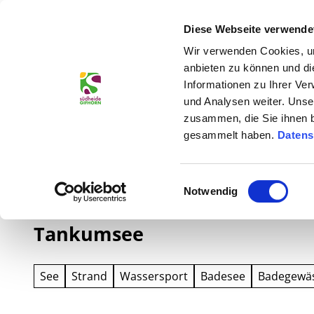
Jetzt buchen
Z
rwachsene
Kinder
u
Diese Webseite verwende
Unterkünfte & Angebote
Entdecken 
m
Wir verwenden Cookies, um
I
anbieten zu können und di
n
Informationen zu Ihrer Ve
h
und Analysen weiter. Unse
zusammen, die Sie ihnen b
a
gesammelt haben.
Datens
l
t
Sie sind hier
Südheide Gifhorn
E
Notwendig
i
n
Tankumsee
w
i
l
See
Strand
Wassersport
Badesee
Badegewä
l
i