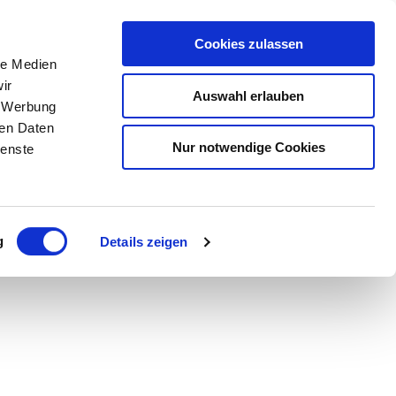
Cookies zulassen
Buchen
che
le Medien
ir
Auswahl erlauben
, Werbung
ren Daten
Nur notwendige Cookies
ienste
Teilen
PDF
g
Details zeigen