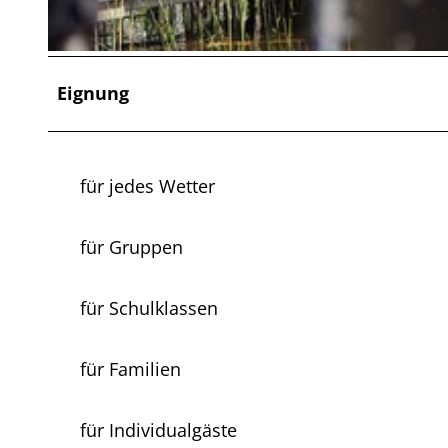
© Südheide Gifhorn GmbH/Frank Bierstedt |
CC-BY
Eignung
für jedes Wetter
für Gruppen
für Schulklassen
für Familien
für Individualgäste