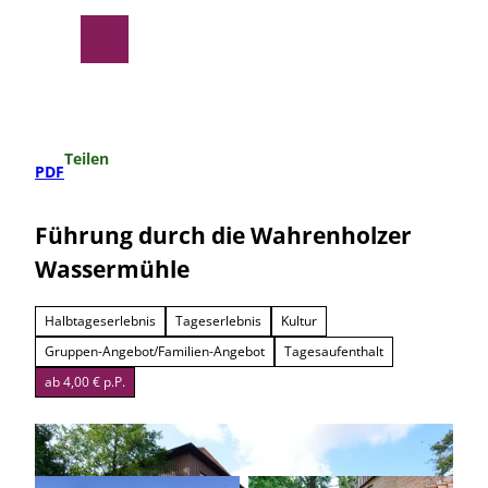
Z
u
Suche
Menü
m
I
n
h
a
Teilen
l
PDF
t
Führung durch die Wahrenholzer
Wassermühle
Halbtageserlebnis
Tageserlebnis
Kultur
Gruppen-Angebot/Familien-Angebot
Tagesaufenthalt
ab 4,00 € p.P.