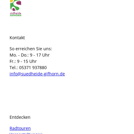
Kontakt
So erreichen Sie uns:
Mo. - Do.: 9 - 17 Uhr
Fr.: 9 - 15 Uhr
Tel.: 05371 937880
info@suedheide-gifhorn.de
I
F
n
a
s
c
t
e
a
b
Entdecken
g
o
r
o
Radtouren
a
k