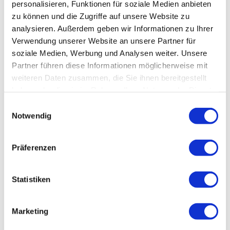
personalisieren, Funktionen für soziale Medien anbieten
Preisinformationen
zu können und die Zugriffe auf unsere Website zu
analysieren. Außerdem geben wir Informationen zu Ihrer
von 10-20 Personen 4,00 €, mind. 40,00 €.
Verwendung unserer Website an unsere Partner für
Bei mehr als 15 Personen werden die Gruppen
zeitversetzt geführt.
soziale Medien, Werbung und Analysen weiter. Unsere
Auch als Gruppenprogramm mit Kaffee und Kuchen in
Partner führen diese Informationen möglicherweise mit
der Mühle buchbar.
weiteren Daten zusammen, die Sie ihnen bereitgestellt
haben oder die sie im Rahmen Ihrer Nutzung der Dienste
Personen
gesammelt haben.
Datenschutz
|
Impressum
E
Notwendig
i
1 Personen
n
w
Präferenzen
Leistungen
i
l
45-minütige Führung durch die Wahrenholzer
Wassermühle
l
Statistiken
i
Kontaktdaten
g
Marketing
u
Wahrenholzer Wassermühle
n