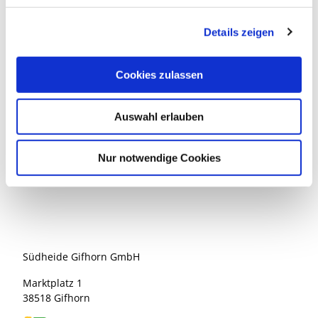
g
Kontaktdaten
Details zeigen
s
Wahrenholzer Wassermühle
a
Hauptstraße 66
u
29399
Wahrenholz
Cookies zulassen
s
+49 5835 / 8220
w
Website
Auswahl erlauben
a
h
Anreise mit dem Auto
l
Anreise mit öffentlichen Verkehrsmitteln
Nur notwendige Cookies
Südheide Gifhorn GmbH
Marktplatz 1
38518 Gifhorn