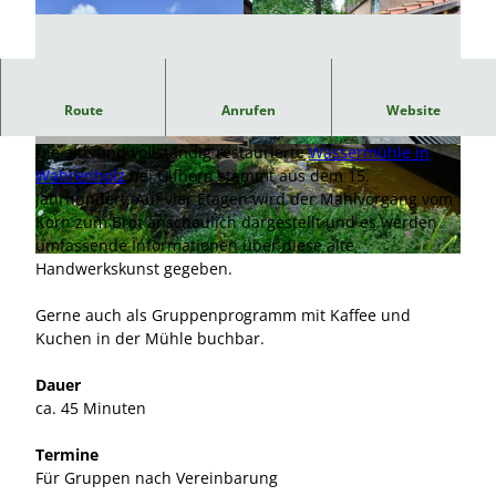
45-minütige Führung durch die Wahrenholzer
Route
Anrufen
Website
Wassermühle
Die alte und vollständig restaurierte
Wassermühle in
© Südheide Gifhorn GmbH/Frank Bierstedt |
© Südheide Gifhorn GmbH/Frank Bierstedt |
CC0
CC0
Wahrenholz
bei Gifhorn stammt aus dem 15.
Jahrhundert. Auf vier Etagen wird der Mahlvorgang vom
Korn zum Brot anschaulich dargestellt und es werden
umfassende Informationen über diese alte
© Südheide Gifhorn GmbH/Frank Bierstedt |
CC0
Handwerkskunst gegeben.
Gerne auch als Gruppenprogramm mit Kaffee und
Kuchen in der Mühle buchbar.
Dauer
ca. 45 Minuten
Termine
Für Gruppen nach Vereinbarung