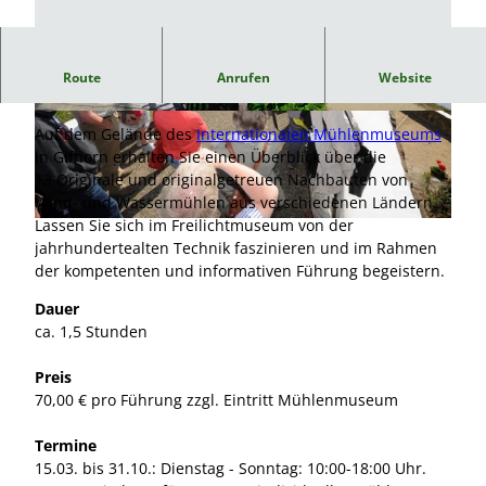
1,5-stündige Führung durch das Internationale
Route
Anrufen
Website
Mühlenmuseum Gifhorn
© Südheide Gifhorn GmbH/Frank Bierstedt |
© Südheide Gifhorn GmbH/Frank Bierstedt |
CC0
CC0
Auf dem Gelände des
Internationalen Mühlenmuseums
in Gifhorn erhalten Sie einen Überblick über die
13 Originale und originalgetreuen Nachbauten von
Wind- und Wassermühlen aus verschiedenen Ländern.
Lassen Sie sich im Freilichtmuseum von der
© Südheide Gifhorn GmbH/Frank Bierstedt |
CC-BY-NC-ND
jahrhundertealten Technik faszinieren und im Rahmen
der kompetenten und informativen Führung begeistern.
Dauer
ca. 1,5 Stunden
Preis
70,00 € pro Führung zzgl. Eintritt Mühlenmuseum
Termine
15.03. bis 31.10.: Dienstag - Sonntag: 10:00-18:00 Uhr.