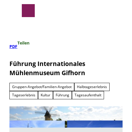
Z
u
Suche
Menü
m
I
n
h
a
Teilen
l
PDF
t
Führung Internationales
Mühlenmuseum Gifhorn
Gruppen-Angebot/Familien-Angebot
Halbtageserlebnis
Tageserlebnis
Kultur
Führung
Tagesaufenthalt