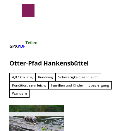
Z
u
Suche
Menü
m
I
n
h
a
Teilen
l
GPX
PDF
t
Otter-Pfad Hankensbüttel
4,07 km lang
Rundweg
Schwierigkeit: sehr leicht
Kondition: sehr leicht
Familien und Kinder
Spaziergang
Wandern