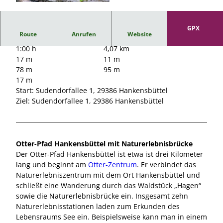
© Südheide Gifhorn GmbH/Frank Bierstedt |
CC0
GPX
Route
Anrufen
Website
1:00 h
4,07 km
17 m
11 m
78 m
95 m
17 m
Start: Sudendorfallee 1, 29386 Hankensbüttel
Ziel: Sudendorfallee 1, 29386 Hankensbüttel
Otter-Pfad Hankensbüttel mit Naturerlebnisbrücke
Der Otter-Pfad Hankensbüttel ist etwa ist drei Kilometer
lang und beginnt am
Otter-Zentrum
. Er verbindet das
Naturerlebniszentrum mit dem Ort Hankensbüttel und
schließt eine Wanderung durch das Waldstück „Hagen“
sowie die Naturerlebnisbrücke ein. Insgesamt zehn
Naturerlebnisstationen laden zum Erkunden des
Lebensraums See ein. Beispielsweise kann man in einem