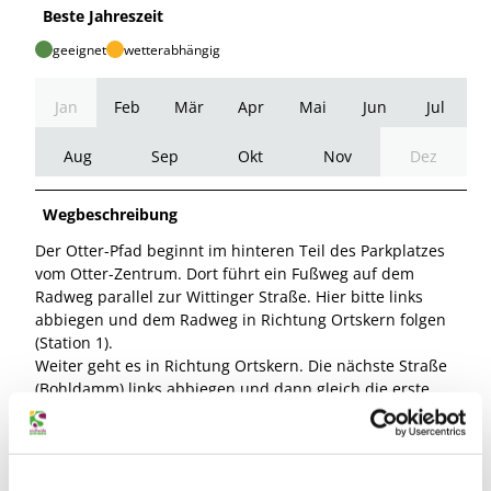
Beste Jahreszeit
geeignet
wetterabhängig
Jan
Feb
Mär
Apr
Mai
Jun
Jul
Aug
Sep
Okt
Nov
Dez
Wegbeschreibung
Der Otter-Pfad beginnt im hinteren Teil des Parkplatzes
vom Otter-Zentrum. Dort führt ein Fußweg auf dem
Radweg parallel zur Wittinger Straße. Hier bitte links
abbiegen und dem Radweg in Richtung Ortskern folgen
(Station 1).
Weiter geht es in Richtung Ortskern. Die nächste Straße
(Bohldamm) links abbiegen und dann gleich die erste
rechts in den Betonweg entlang des Hankensbütteler
Baches. Am Ende des Sportplatzes biegt der Betonweg
nach links ab (Station 2).
Hinter der Brücke bitte links abbiegen und dem