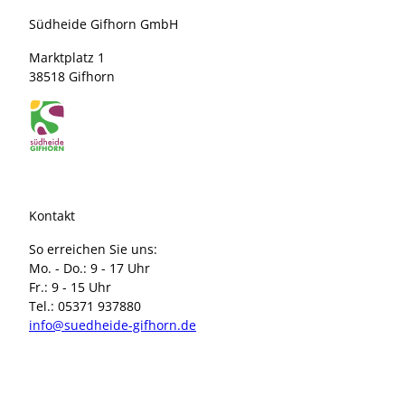
Südheide Gifhorn GmbH
Marktplatz 1
38518 Gifhorn
Kontakt
So erreichen Sie uns:
Mo. - Do.: 9 - 17 Uhr
Fr.: 9 - 15 Uhr
Tel.: 05371 937880
info@suedheide-gifhorn.de
I
F
n
a