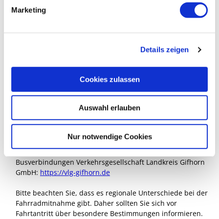
g
Proviant für unterwegs ist empfehlenswert.
Marketing
u
n
Anreise & Parken
g
Anfahrt
Details zeigen
s
Die Anfahrt kann
a
mit
https://www.google.de/maps/place/Landkreis+Gifhorn/
u
ganz einfach geplant werden.
Cookies zulassen
s
Parken
w
Es stehen ausreichend Parkflächen am Otter-Zentrum zur
Auswahl erlauben
a
Verfügung.
h
Öffentliche Verkehrsmittel
l
Nur notwendige Cookies
Reiseauskunft Deutsche Bahn:
https://www.bahn.de
Busverbindungen Verkehrsgesellschaft Landkreis Gifhorn
GmbH:
https://vlg-gifhorn.de
Bitte beachten Sie, dass es regionale Unterschiede bei der
Fahrradmitnahme gibt. Daher sollten Sie sich vor
Fahrtantritt über besondere Bestimmungen informieren.