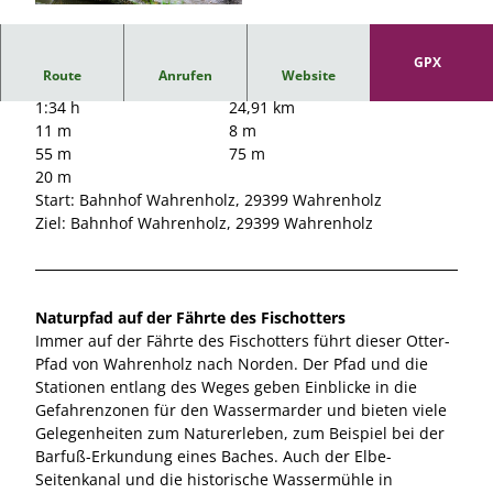
© Südheide Gifhorn GmbH/Frank Bierstedt |
CC0
GPX
Route
Anrufen
Website
1:34 h
24,91 km
11 m
8 m
55 m
75 m
20 m
Start: Bahnhof Wahrenholz, 29399 Wahrenholz
Ziel: Bahnhof Wahrenholz, 29399 Wahrenholz
Naturpfad auf der Fährte des Fischotters
Immer auf der Fährte des Fischotters führt dieser Otter-
Pfad von Wahrenholz nach Norden. Der Pfad und die
Stationen entlang des Weges geben Einblicke in die
Gefahrenzonen für den Wassermarder und bieten viele
Gelegenheiten zum Naturerleben, zum Beispiel bei der
Barfuß-Erkundung eines Baches. Auch der Elbe-
Seitenkanal und die historische Wassermühle in