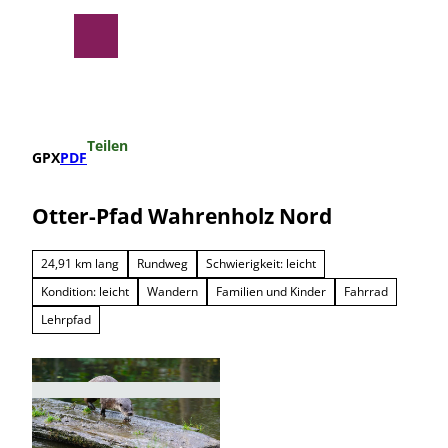
Z
u
Suche
Menü
m
I
n
h
a
Teilen
l
GPX
PDF
t
Otter-Pfad Wahrenholz Nord
24,91 km lang
Rundweg
Schwierigkeit: leicht
Kondition: leicht
Wandern
Familien und Kinder
Fahrrad
Lehrpfad