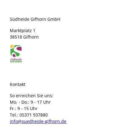
Südheide Gifhorn GmbH
Marktplatz 1
38518 Gifhorn
Kontakt
So erreichen Sie uns:
Mo. - Do.: 9 - 17 Uhr
Fr.: 9 - 15 Uhr
Tel.: 05371 937880
info@suedheide-gifhorn.de
I
F