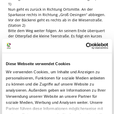
1)
Nun geht es zurück in Richtung Ortsmitte. An der
Sparkasse rechts in Richtung „Groß Oesingen“ abbiegen.
Vor der Bäckerei geht es rechts ab in die Wiesenstraße.
(Station 2)
Bitte dem Weg weiter folgen. An seinem Ende überquert
der Otterpfad die kleine Teerstraße. Es folgt ein kurzes
Stück Kopfsteinpfaster. Bis zur Station 3 sind es auf
diesem Weg noch ca. 8 km. (Station 3)
Dem Weg weiter folgen. Nach einer leichten Rechtskurve
geht es rechts ab in einen Waldweg. (Station 4)
Dem Weg weiter folgen. An seinem Ende geht es rechts
Diese Webseite verwendet Cookies
auf den Parallelweg zum Elbe-Seitenkanal. (Station 5)
Wir verwenden Cookies, um Inhalte und Anzeigen zu
Dem Weg weiter folgen, dann den nächsten Weg rechts
personalisieren, Funktionen für soziale Medien anbieten
ab. (Station 6)
Jetzt geht es zurück in Richtung Kanal. Am Wegende
zu können und die Zugriffe auf unsere Website zu
rechts abbiegen. An der nächsten Wegekreuzung geht es
analysieren. Außerdem geben wir Informationen zu Ihrer
nach rechts. Rechterhand ist ein schöner Rastplatz am
Verwendung unserer Website an unsere Partner für
Ise-Ufer. Hinter dem Rastplatz rechts abbiegen in
soziale Medien, Werbung und Analysen weiter. Unsere
Richtung Hankensbüttel. (Station 7)
Partner führen diese Informationen möglicherweise mit
Nun geht es wieder zurück. An der Kreuzung rechts