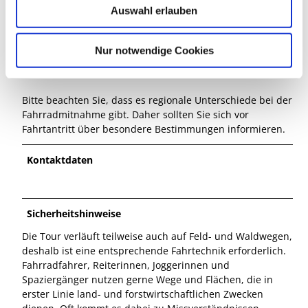
Auswahl erlauben
a
Öffentliche Verkehrsmittel
Reiseauskunft Deutsche Bahn:
https://www.bahn.de
h
l
Nur notwendige Cookies
Busverbindungen Verkehrsgesellschaft Landkreis Gifhorn
GmbH:
https://vlg-gifhorn.de
Bitte beachten Sie, dass es regionale Unterschiede bei der
Fahrradmitnahme gibt. Daher sollten Sie sich vor
Fahrtantritt über besondere Bestimmungen informieren.
Kontaktdaten
Sicherheitshinweise
Die Tour verläuft teilweise auch auf Feld- und Waldwegen,
deshalb ist eine entsprechende Fahrtechnik erforderlich.
Fahrradfahrer, Reiterinnen, Joggerinnen und
Spaziergänger nutzen gerne Wege und Flächen, die in
erster Linie land- und forstwirtschaftlichen Zwecken