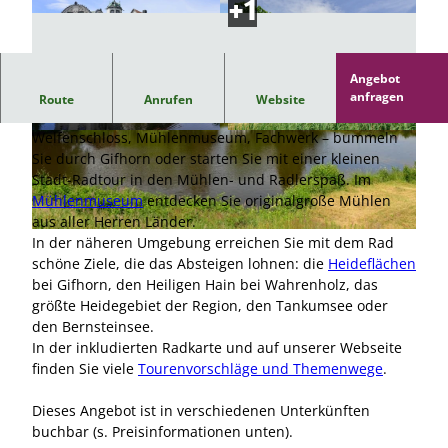
Angebot
Radfahren in der Lüneburger Heide & Mühlen aus aller
anfragen
Route
Anrufen
Website
Welt
Welfenschloss, Mühlenmuseum, Fachwerk – bummeln
© Südheide Gifhorn GmbH/Frank Bierstedt |
© Südheide Gifhorn GmbH/Frank Bierstedt |
CC0
CC0
Sie durch Gifhorn oder starten Sie mit einer kleinen
Stadt-Radtour in den Mühlen- und Radlerspaß. Im
Mühlenmuseum
entdecken Sie originalgroße Mühlen
aus aller Herren Länder.
© Südheide Gifhorn GmbH/Frank Bierstedt |
CC0
In der näheren Umgebung erreichen Sie mit dem Rad
schöne Ziele, die das Absteigen lohnen: die
Heideflächen
bei Gifhorn, den Heiligen Hain bei Wahrenholz, das
größte Heidegebiet der Region, den Tankumsee oder
den Bernsteinsee.
In der inkludierten Radkarte und auf unserer Webseite
finden Sie viele
Tourenvorschläge und Themenwege
.
Dieses Angebot ist in verschiedenen Unterkünften
buchbar (s. Preisinformationen unten).