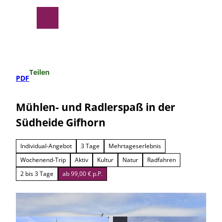
Z
u
Suche
Menü
m
I
n
h
a
Teilen
l
PDF
t
Mühlen- und Radlerspaß in der
Südheide Gifhorn
Individual-Angebot
3 Tage
Mehrtageserlebnis
Wochenend-Trip
Aktiv
Kultur
Natur
Radfahren
2 bis 3 Tage
ab 99,00 € p.P.