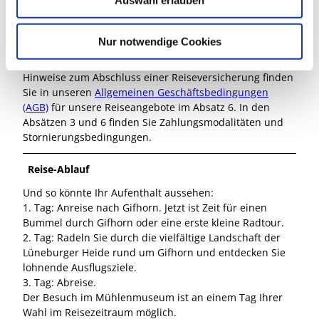
a
Reisende mit eingeschränkter Mobilität geeignet ist.
h
Transferfahrten zu bzw. zwischen den einzelnen
l
Nur notwendige Cookies
Programmpunkten sind nicht enthalten.
Hinweise zum Abschluss einer Reiseversicherung finden
Sie in unseren
Allgemeinen Geschäftsbedingungen
(AGB)
für unsere Reiseangebote im Absatz 6. In den
Absätzen 3 und 6 finden Sie Zahlungsmodalitäten und
Stornierungsbedingungen.
Reise-Ablauf
Und so könnte Ihr Aufenthalt aussehen:
1. Tag: Anreise nach Gifhorn. Jetzt ist Zeit für einen
Bummel durch Gifhorn oder eine erste kleine Radtour.
2. Tag: Radeln Sie durch die vielfältige Landschaft der
Lüneburger Heide rund um Gifhorn und entdecken Sie
lohnende Ausflugsziele.
3. Tag: Abreise.
Der Besuch im Mühlenmuseum ist an einem Tag Ihrer
Wahl im Reisezeitraum möglich.