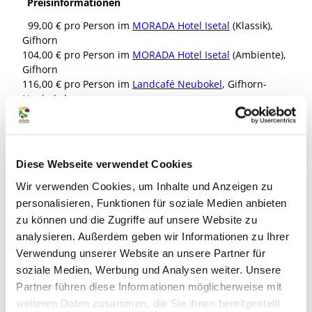
Preisinformationen
99,00 € pro Person im
MORADA Hotel Isetal
(Klassik),
Gifhorn
104,00 € pro Person im
MORADA Hotel Isetal
(Ambiente),
Gifhorn
116,00 € pro Person im
Landcafé Neubokel
, Gifhorn-
Neubokel
127,00 € pro Person im
Hotel Deutsches
Haus
(Dependance), Gifhorn-Zentrum
136,00 € pro Person im
Gasthaus Schaper
, Gifhorn-
Gamsen
Diese Webseite verwendet Cookies
155,00 € pro Person im
Hotel Deutsches Haus
(Komfort),
Gifhorn-Zentrum
Wir verwenden Cookies, um Inhalte und Anzeigen zu
personalisieren, Funktionen für soziale Medien anbieten
Personen
zu können und die Zugriffe auf unsere Website zu
analysieren. Außerdem geben wir Informationen zu Ihrer
2 Personen
Verwendung unserer Website an unsere Partner für
soziale Medien, Werbung und Analysen weiter. Unsere
Partner führen diese Informationen möglicherweise mit
Leistungen
weiteren Daten zusammen, die Sie ihnen bereitgestellt