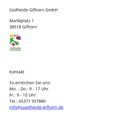
Südheide Gifhorn GmbH
Marktplatz 1
38518 Gifhorn
Kontakt
So erreichen Sie uns:
Mo. - Do.: 9 - 17 Uhr
Fr.: 9 - 15 Uhr
Tel.: 05371 937880
info@suedheide-gifhorn.de
I
F
n
a