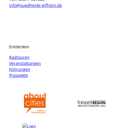
info@suedheide-gifhorn.de
I
F
n
a
s
c
t
e
a
b
Entdecken
g
o
r
o
Radtouren
a
k
Veranstaltungen
m
Führungen
Prospekte