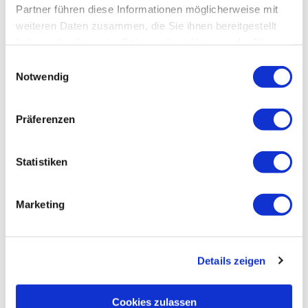
Partner führen diese Informationen möglicherweise mit
Anreise
weiteren Daten zusammen, die Sie ihnen bereitgestellt
haben oder die sie im Rahmen Ihrer Nutzung der Dienste
gesammelt haben.
Datenschutz
|
Impressum
Abreise
E
Notwendig
i
n
Ihre Nachricht
(Erforderlich)
w
Präferenzen
i
l
l
Statistiken
i
g
Datenschutz-Check
(Erforderlich)
Marketing
u
Ja, ich habe die
Datenschutzbestimmungen
zur
n
Kenntnis genommen.
g
hCaptcha
(Erforderlich)
Details zeigen
s
a
u
Cookies zulassen