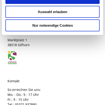
s
w
Absenden
Auswahl erlauben
a
h
l
Nur notwendige Cookies
Südheide Gifhorn GmbH
Marktplatz 1
38518 Gifhorn
Kontakt
So erreichen Sie uns:
Mo. - Do.: 9 - 17 Uhr
Fr.: 9 - 15 Uhr
Tel.: 05371 937880