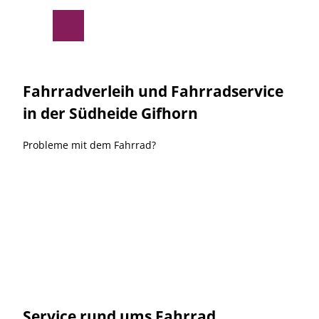
Z
BOC Gifhorn |
CC-BY-SA
u
Suche
Menü
m
I
n
h
Fahrradverleih und Fahrradservice
a
in der Südheide Gifhorn
l
t
Probleme mit dem Fahrrad?
Service rund ums Fahrrad