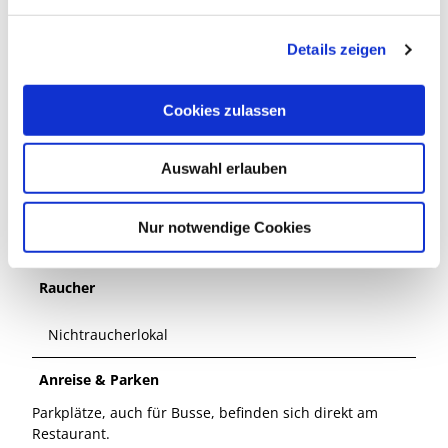
n
g
Küchenangebote
Details zeigen
s
a
Mittagstisch
u
Cookies zulassen
s
Selbstbedienung
w
Auswahl erlauben
a
Kaffee und Kuchen
h
l
Nur notwendige Cookies
Speisen ohne Allergieauslöser sonstige
Raucher
Nichtraucherlokal
Anreise & Parken
Parkplätze, auch für Busse, befinden sich direkt am
Restaurant.