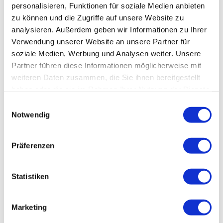
personalisieren, Funktionen für soziale Medien anbieten
Wintergarten
zu können und die Zugriffe auf unsere Website zu
analysieren. Außerdem geben wir Informationen zu Ihrer
PKW-Parkplatz am Haus
Verwendung unserer Website an unsere Partner für
soziale Medien, Werbung und Analysen weiter. Unsere
Außenterrasse
Partner führen diese Informationen möglicherweise mit
weiteren Daten zusammen, die Sie ihnen bereitgestellt
PKW-Parkplatz in der Nähe (öffentlich, max. 500 Meter)
haben oder die sie im Rahmen Ihrer Nutzung der Dienste
gesammelt haben.
Datenschutz
|
Impressum
E
Erreichbarkeit / Lage
Notwendig
i
n
Ortsrand
w
Präferenzen
i
Waldnähe
l
l
Statistiken
Am See
i
g
Zahlungsmöglichkeiten
Marketing
u
Barzahlung vor Ort