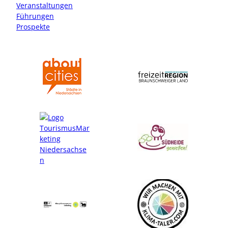
a
k
Veranstaltungen
m
Führungen
Prospekte