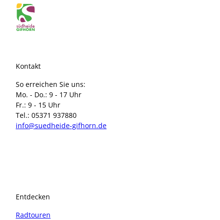
Kontakt
So erreichen Sie uns:
Mo. - Do.: 9 - 17 Uhr
Fr.: 9 - 15 Uhr
Tel.: 05371 937880
info@suedheide-gifhorn.de
I
F
n
a
s
c
t
e
a
b
Entdecken
g
o
r
o
Radtouren