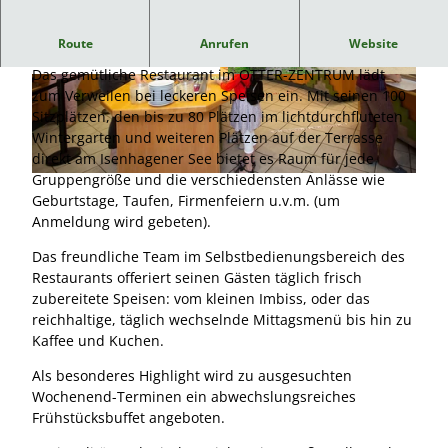
Gastronomie am OTTER-ZENTRUM
Route
Anrufen
Website
Das gemütliche Restaurant im OTTER-ZENTRUM lädt
© Aktion Fischotterschutz e.V. |
© Südheide Gifhorn GmbH/Frank Bierstedt |
CC-BY-NC-ND
CC0
zum Verweilen bei leckeren Speisen ein. Mit seinen 100
Sitzplätzen, den bis zu 80 Plätzen im lichtdurchfluteten
Wintergarten und weiteren Plätzen auf der Terrasse
direkt am Isenhagener See bietet es Raum für jede
Gruppengröße und die verschiedensten Anlässe wie
© Aktion Fischotterschutz e.V. |
CC-BY
Geburtstage, Taufen, Firmenfeiern u.v.m. (um
Anmeldung wird gebeten).
Das freundliche Team im Selbstbedienungsbereich des
Restaurants offeriert seinen Gästen täglich frisch
zubereitete Speisen: vom kleinen Imbiss, oder das
reichhaltige, täglich wechselnde Mittagsmenü bis hin zu
Kaffee und Kuchen.
Als besonderes Highlight wird zu ausgesuchten
Wochenend-Terminen ein abwechslungsreiches
Frühstücksbuffet angeboten.