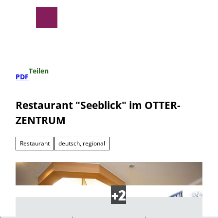
Z
u
Suche
Menü
m
I
n
h
a
Teilen
l
PDF
t
Restaurant "Seeblick" im OTTER-
ZENTRUM
Restaurant
deutsch, regional