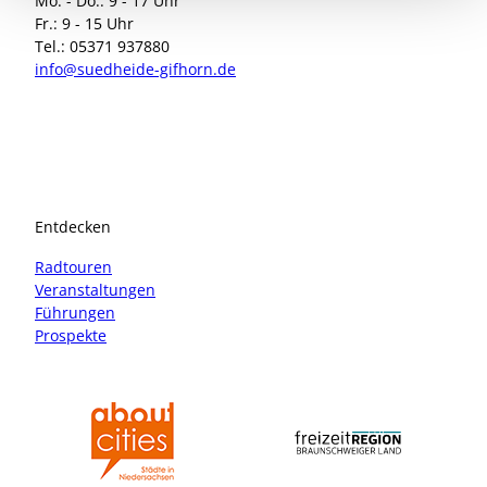
Mo. - Do.: 9 - 17 Uhr
Fr.: 9 - 15 Uhr
Tel.: 05371 937880
info@suedheide-gifhorn.de
I
F
n
a
s
c
t
e
a
b
Entdecken
g
o
r
o
Radtouren
a
k
Veranstaltungen
m
Führungen
Prospekte