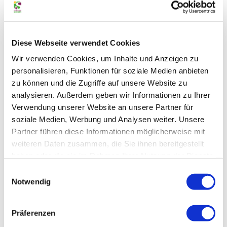
In der Nähe
Diese Webseite verwendet Cookies
Auf der Karte anschauen
Wir verwenden Cookies, um Inhalte und Anzeigen zu
personalisieren, Funktionen für soziale Medien anbieten
Veranstaltung
zu können und die Zugriffe auf unsere Website zu
analysieren. Außerdem geben wir Informationen zu Ihrer
Sehenswertes
Verwendung unserer Website an unsere Partner für
soziale Medien, Werbung und Analysen weiter. Unsere
Partner führen diese Informationen möglicherweise mit
Touren
weiteren Daten zusammen, die Sie ihnen bereitgestellt
haben oder die sie im Rahmen Ihrer Nutzung der Dienste
gesammelt haben.
Datenschutz
|
Impressum
E
Kontaktdaten
Notwendig
i
n
Walkiefer
w
Steinweg 12
Präferenzen
38518
Gifhorn
i