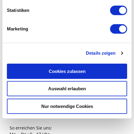
l
Anreise mit dem Auto
l
Statistiken
Anreise mit öffentlichen Verkehrsmitteln
i
g
Marketing
u
n
g
Südheide Gifhorn GmbH
Details zeigen
s
a
Marktplatz 1
u
38518 Gifhorn
Cookies zulassen
s
w
Auswahl erlauben
a
h
l
Nur notwendige Cookies
Kontakt
So erreichen Sie uns: