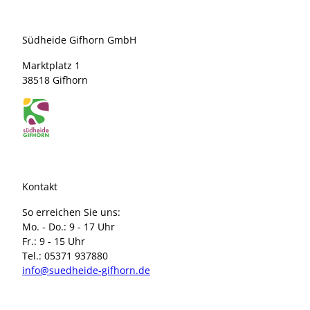
Südheide Gifhorn GmbH
Marktplatz 1
38518 Gifhorn
Kontakt
So erreichen Sie uns:
Mo. - Do.: 9 - 17 Uhr
Fr.: 9 - 15 Uhr
Tel.: 05371 937880
info@suedheide-gifhorn.de
I
F