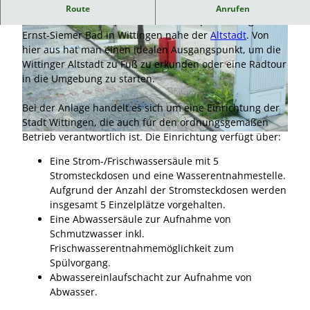
Wittinger Wohnmobilstellplatz in Altstadtnähe
Route
Anrufen
Der Wohnmobilstellplatz mit fünf Stellplätzen liegt am
Ernst-Siemer Bad in Wittingen nahe der
Altstadt
. Von
hier aus hat man einen idealen Ausgangspunkt, um die
Wittinger Altstadt zu Fuß zu erkunden oder eine Radtour
in die Umgebung zu starten.
© Stadt Wittingen |
CC-BY
Bei der Anlage handelt es sich um eine Einrichtung der
Stadt Wittingen, die auch für den ordnungsgemäßen
Betrieb verantwortlich ist. Die Einrichtung verfügt über:
© Stadt Wittingen |
CC-BY
Eine Strom-/Frischwassersäule mit 5
Stromsteckdosen und eine Wasserentnahmestelle.
Aufgrund der Anzahl der Stromsteckdosen werden
insgesamt 5 Einzelplätze vorgehalten.
Eine Abwassersäule zur Aufnahme von
Schmutzwasser inkl.
Frischwasserentnahmemöglichkeit zum
Spülvorgang.
Abwassereinlaufschacht zur Aufnahme von
Abwasser.