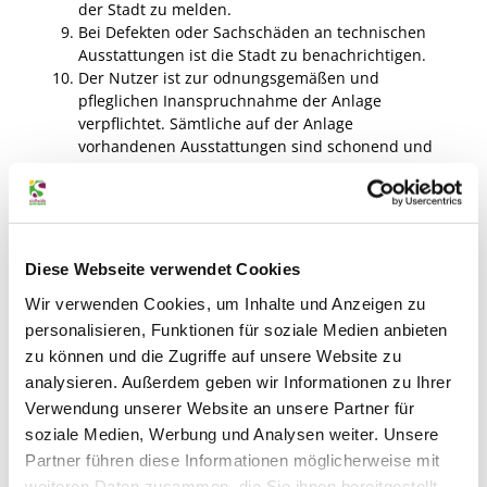
der Stadt zu melden.
Bei Defekten oder Sachschäden an technischen
Ausstattungen ist die Stadt zu benachrichtigen.
Der Nutzer ist zur odnungsgemäßen und
pfleglichen Inanspruchnahme der Anlage
verpflichtet. Sämtliche auf der Anlage
vorhandenen Ausstattungen sind schonend und
mit Sorgfalt zu behandeln. Die Anlage ist in einem
sauberen Zustand zu verlassen. Abfälle jeglicher
Art sind den dafür vorgesehenen
Entsorgungseinrichtungen bzw. Abfallbehältern
zuzuführen.
Diese Webseite verwendet Cookies
Den Anweisungen des Betreibers bzw. seiner
Wir verwenden Cookies, um Inhalte und Anzeigen zu
Bediensteten oder Beauftragten ist Folge zu
leisten. Die Stadt, deren Bedienstete bzw.
personalisieren, Funktionen für soziale Medien anbieten
Beauftragte sind berechtigt, zur Aufrechterhaltung
zu können und die Zugriffe auf unsere Website zu
der Sicherheit und Ordnung bzw. im
analysieren. Außerdem geben wir Informationen zu Ihrer
Allgemeininteresse Personen von der Anlage zu
Verwendung unserer Website an unsere Partner für
verweisen.
soziale Medien, Werbung und Analysen weiter. Unsere
Die Ausübung von gewerblichen Tätigkeiten,
Partner führen diese Informationen möglicherweise mit
Schaustellungen etc. sind verboten.
weiteren Daten zusammen, die Sie ihnen bereitgestellt