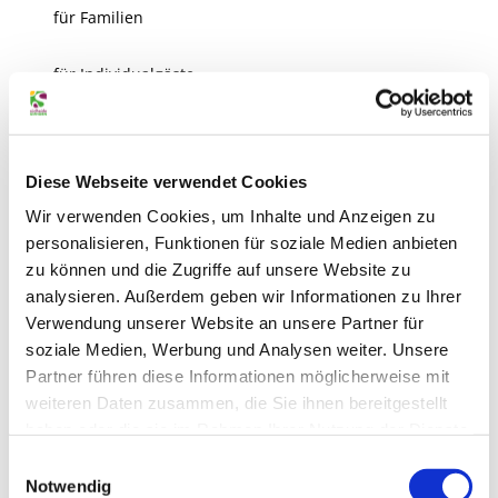
für Familien
für Individualgäste
Senioren geeignet
Sprachkenntnisse
Diese Webseite verwendet Cookies
Englisch
Wir verwenden Cookies, um Inhalte und Anzeigen zu
personalisieren, Funktionen für soziale Medien anbieten
Sonstige Ausstattung/Einrichtung
zu können und die Zugriffe auf unsere Website zu
analysieren. Außerdem geben wir Informationen zu Ihrer
Kinderspielplatz (im Freien)
Verwendung unserer Website an unsere Partner für
soziale Medien, Werbung und Analysen weiter. Unsere
WC-Anlage
Partner führen diese Informationen möglicherweise mit
weiteren Daten zusammen, die Sie ihnen bereitgestellt
haben oder die sie im Rahmen Ihrer Nutzung der Dienste
Wickelraum
gesammelt haben.
Datenschutz
|
Impressum
E
Notwendig
Barrierefreies WC
i