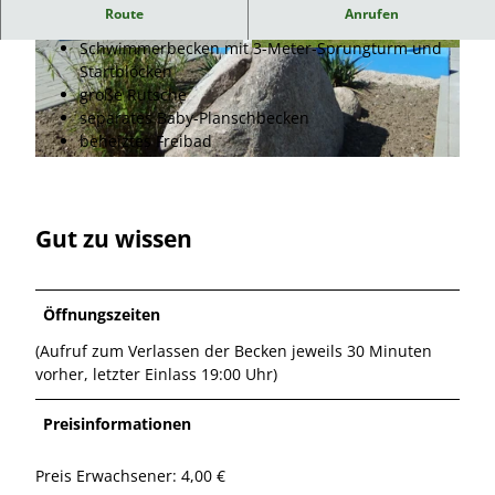
Andere Freibäder der Region finden Sie hier.
Route
Anrufen
Schwimmerbecken mit 3-Meter-Sprungturm und
© Stadt Wittingen |
CC0
© Stadt Wittingen |
CC0
Startblöcken
große Rutsche
separates Baby-Planschbecken
beheiztes Freibad
© Stadt Wittingen |
CC0
Gut zu wissen
Öffnungszeiten
(Aufruf zum Verlassen der Becken jeweils 30 Minuten
vorher, letzter Einlass 19:00 Uhr)
Preisinformationen
Preis Erwachsener: 4,00 €