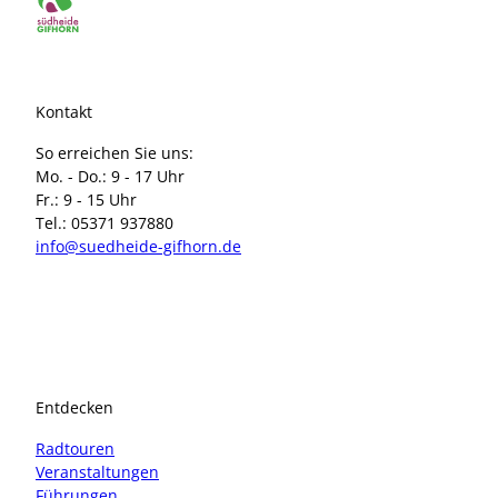
Kontakt
So erreichen Sie uns:
Mo. - Do.: 9 - 17 Uhr
Fr.: 9 - 15 Uhr
Tel.: 05371 937880
info@suedheide-gifhorn.de
I
F
n
a
s
c
t
e
a
b
Entdecken
g
o
r
o
Radtouren
a
k
Veranstaltungen
m
Führungen