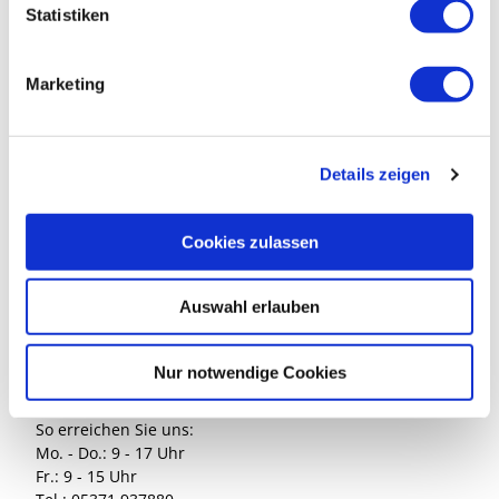
l
Statistiken
i
g
Marketing
u
n
g
Südheide Gifhorn GmbH
Details zeigen
s
Marktplatz 1
a
38518 Gifhorn
u
Cookies zulassen
s
w
Auswahl erlauben
a
h
l
Nur notwendige Cookies
Kontakt
So erreichen Sie uns:
Mo. - Do.: 9 - 17 Uhr
Fr.: 9 - 15 Uhr