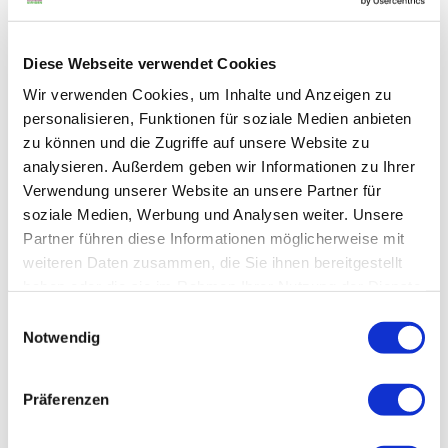
In der Nähe
Diese Webseite verwendet Cookies
Auf der Karte anschauen
Wir verwenden Cookies, um Inhalte und Anzeigen zu
personalisieren, Funktionen für soziale Medien anbieten
Veranstaltung
zu können und die Zugriffe auf unsere Website zu
analysieren. Außerdem geben wir Informationen zu Ihrer
Sehenswertes
Verwendung unserer Website an unsere Partner für
soziale Medien, Werbung und Analysen weiter. Unsere
Partner führen diese Informationen möglicherweise mit
Touren
weiteren Daten zusammen, die Sie ihnen bereitgestellt
haben oder die sie im Rahmen Ihrer Nutzung der Dienste
gesammelt haben.
Datenschutz
|
Impressum
E
Kontaktdaten
Notwendig
i
n
Neue Straße
w
29378
Wittingen
Präferenzen
i
Anreise mit dem Auto
l
Anreise mit öffentlichen Verkehrsmitteln