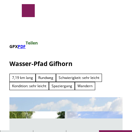
Z
u
Suche
Menü
m
I
n
h
a
Teilen
l
GPX
PDF
t
Wasser-Pfad Gifhorn
7,19 km lang
Rundweg
Schwierigkeit: sehr leicht
Kondition: sehr leicht
Spaziergang
Wandern