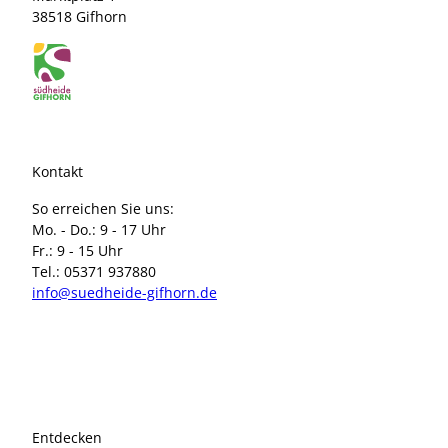
38518 Gifhorn
Kontakt
So erreichen Sie uns:
Mo. - Do.: 9 - 17 Uhr
Fr.: 9 - 15 Uhr
Tel.: 05371 937880
info@suedheide-gifhorn.de
I
F
n
a
s
c
t
e
a
b
Entdecken