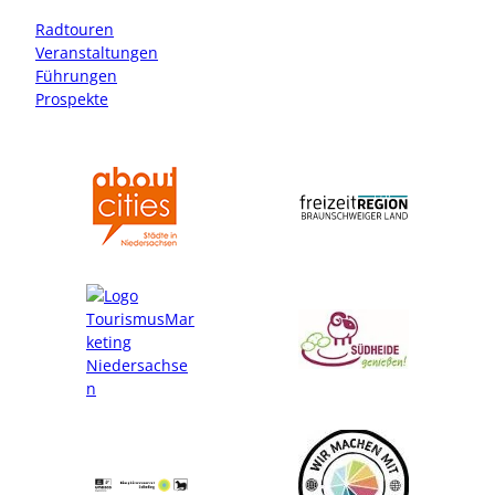
g
o
r
o
Radtouren
a
k
Veranstaltungen
m
Führungen
Prospekte