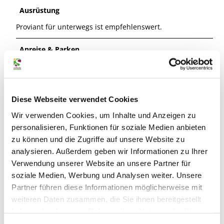
Ausrüstung
Proviant für unterwegs ist empfehlenswert.
Anreise & Parken
Anfahrt
Die Anfahrt kann
mit
https://www.google.de/maps/place/Landkreis+Gifhorn/
ganz einfach geplant werden.
Diese Webseite verwendet Cookies
Wir verwenden Cookies, um Inhalte und Anzeigen zu
Parken
personalisieren, Funktionen für soziale Medien anbieten
Parkplätze stehen in der Gifhorner Innenstadt
zu können und die Zugriffe auf unsere Website zu
ausreichend zur Verfügung.
analysieren. Außerdem geben wir Informationen zu Ihrer
Verwendung unserer Website an unsere Partner für
Öffentliche Verkehrsmittel
soziale Medien, Werbung und Analysen weiter. Unsere
Haltestellen: Gifhorn-Rathaus
Partner führen diese Informationen möglicherweise mit
weiteren Daten zusammen, die Sie ihnen bereitgestellt
Reiseauskunft Deutsche Bahn:
https://www.bahn.de
haben oder die sie im Rahmen Ihrer Nutzung der Dienste
gesammelt haben.
Datenschutz
|
Impressum
Busverbindungen Verkehrsgesellschaft Landkreis Gifhorn