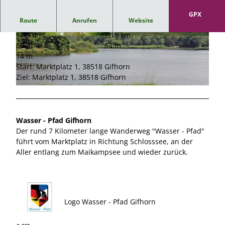
GPX
Route
Anrufen
Website
1:43 h
7,19 km
©
CC0
© Volker Kienast |
CC-BY
50 m
64 m
14 m
Start: Marktplatz 1, 38518 Gifhorn
Ziel: Marktplatz 1, 38518 Gifhorn
© Südheide Gifhorn GmbH |
CC0
Wasser - Pfad Gifhorn
Der rund 7 Kilometer lange Wanderweg "Wasser - Pfad"
führt vom Marktplatz in Richtung Schlosssee, an der
Aller entlang zum Maikampsee und wieder zurück.
Logo Wasser - Pfad Gifhorn