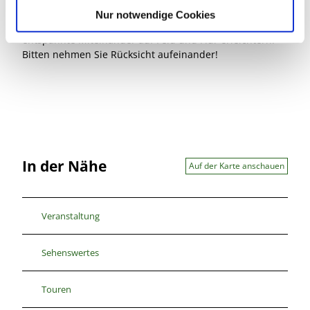
l
zwischen Erholungssuchenden und der Landwirtschaft.
Nur notwendige Cookies
Die Beachtung einfacher Verhaltensregeln kann das
entspannte Miteinander auf Feld und Flur erleichtern.
Bitten nehmen Sie Rücksicht aufeinander!
In der Nähe
Auf der Karte anschauen
Veranstaltung
Sehenswertes
Touren