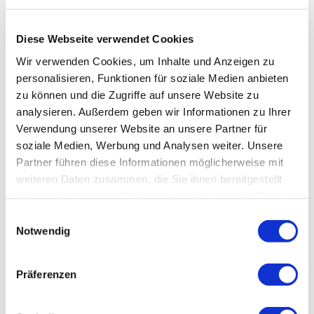
GmbH:
https://vlg-gifhorn.de
Diese Webseite verwendet Cookies
Bitte beachten Sie, dass es regionale Unterschiede bei der
Fahrradmitnahme gibt. Daher sollten Sie sich vor
Wir verwenden Cookies, um Inhalte und Anzeigen zu
Fahrtantritt über besondere Bestimmungen informieren.
personalisieren, Funktionen für soziale Medien anbieten
zu können und die Zugriffe auf unsere Website zu
Kontaktdaten
analysieren. Außerdem geben wir Informationen zu Ihrer
Verwendung unserer Website an unsere Partner für
soziale Medien, Werbung und Analysen weiter. Unsere
Unser Tipp
Partner führen diese Informationen möglicherweise mit
weiteren Daten zusammen, die Sie ihnen bereitgestellt
Landcafé Neubokel
haben oder die sie im Rahmen Ihrer Nutzung der Dienste
Restaurants und Cafés
im nahen Gifhorner Stadtzentrum
gesammelt haben.
Datenschutz
|
Impressum
E
Notwendig
i
n
Sicherheitshinweise
w
Präferenzen
Die Tour verläuft teilweise auch auf Feld- und Waldwegen,
i
deshalb ist eine entsprechende Fahrtechnik erforderlich.
l
Fahrradfahrer, Reiterinnen, Joggerinnen und