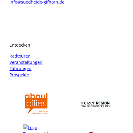
info@suedheide-gifhorn.de
I
F
n
a
s
c
t
e
a
b
Entdecken
g
o
r
o
Radtouren
a
k
Veranstaltungen
m
Führungen
Prospekte