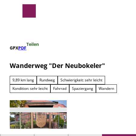
Z
u
Suche
Menü
m
I
n
h
a
Teilen
l
GPX
PDF
t
Wanderweg "Der Neubokeler"
9,89 km lang
Rundweg
Schwierigkeit: sehr leicht
Kondition: sehr leicht
Fahrrad
Spaziergang
Wandern
© Südheide Gifhorn GmbH |
CC0