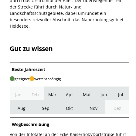
durch das Urstromtal der Aller. Der überwiegende Teil
der Strecke führt durch Natur- und
Landschaftsschutzgebiete, dabei umrundet ein
besonders reizvoller Abschnitt das Naherholungsgebiet
Heidesee.
Gut zu wissen
Beste Jahreszeit
geeignet
wetterabhängig
Jan
Feb
Mär
Apr
Mai
Jun
Jul
Aug
Sep
Okt
Nov
Dez
Wegbeschreibung
Von der Infotafel an der Ecke Kaiserholz/Dorfstraße führt