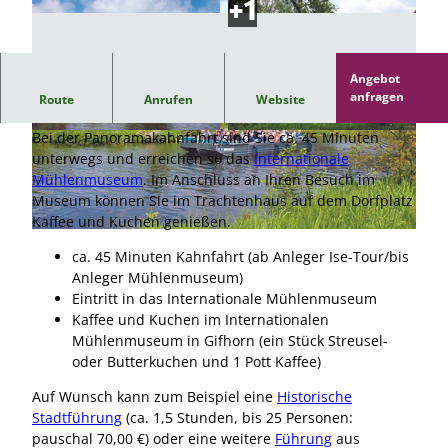
Angebot
Die Panoramakahnfahrt für Gruppen auf der Ise zum
anfragen
Route
Anrufen
Website
Mühlenmuseum in der Mühlenstadt Gifhorn
Bei der Panoramakahnfahrt sind Sie ca. 45 Minuten
© nicht erforderlich, MORADA HOTELS & RES
© nicht erforderlich, MORADA HOTELS & RES
ORTS |
CC-BY
ORTS |
CC-BY
unterwegs und erreichen so das
Internationale
Mühlenmuseum
. Im Anschluss an Ihren Besuch im
Museum können Sie im Trachtenhaus auf dem Dorfplatz
Kaffee und Kuchen genießen.
© nicht erforderlich, MORADA HOTELS & RESORTS |
CC-BY
ca. 45 Minuten Kahnfahrt (ab Anleger Ise-Tour/bis
Anleger Mühlenmuseum)
Eintritt in das Internationale Mühlenmuseum
Kaffee und Kuchen im Internationalen
Mühlenmuseum in Gifhorn (ein Stück Streusel-
oder Butterkuchen und 1 Pott Kaffee)
Auf Wunsch kann zum Beispiel eine
Historische
Stadtführung
(ca. 1,5 Stunden, bis 25 Personen:
pauschal 70,00 €) oder eine weitere
Führung
aus