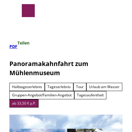
Z
u
Suche
Menü
m
I
n
h
a
Teilen
l
PDF
t
Panoramakahnfahrt zum
Mühlenmuseum
Halbtageserlebnis
Tageserlebnis
Tour
Urlaub am Wasser
Gruppen-Angebot/Familien-Angebot
Tagesaufenthalt
ab 33,50 € p.P.