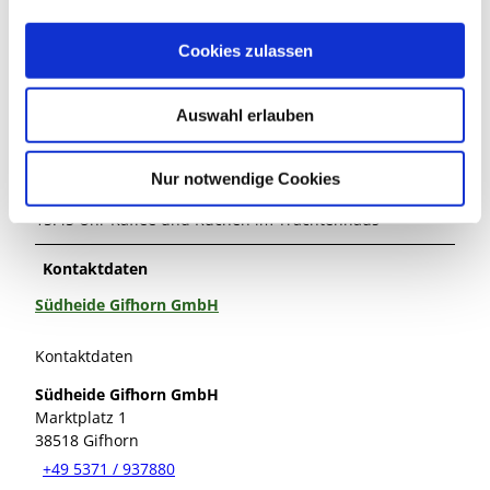
a
Absätzen 3 und 6 finden Sie Zahlungsmodalitäten und
u
Stornierungsbedingungen.
Cookies zulassen
s
w
Reise-Ablauf
Auswahl erlauben
a
h
Und so könnte Ihr Aufenthalt aussehen (Vorschlag):
l
13:00 Uhr Kahnfahrt zum Mühlenmuseum
Nur notwendige Cookies
13:45 Uhr Besuch Mühlenmuseum
15:45 Uhr Kaffee und Kuchen im Trachtenhaus
Kontaktdaten
Südheide Gifhorn GmbH
Kontaktdaten
Südheide Gifhorn GmbH
Marktplatz 1
38518
Gifhorn
+49 5371 / 937880