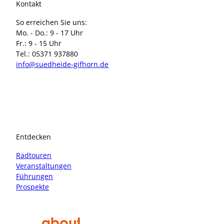
Kontakt
So erreichen Sie uns:
Mo. - Do.: 9 - 17 Uhr
Fr.: 9 - 15 Uhr
Tel.: 05371 937880
info@suedheide-gifhorn.de
I
F
n
a
s
c
t
e
a
b
Entdecken
g
o
r
o
Radtouren
a
k
Veranstaltungen
m
Führungen
Prospekte