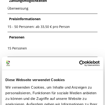
Zahlungsmöglichkeiten
Überweisung
Preisinformationen
15 - 50 Personen: ab 33,50 € pro Person
Personen
15 Personen
Leistungen
ca. 45 Minuten Kahnfahrt (ab Anleger Ise-Tour/bis
Anleger Mühlenmuseum)
Diese Webseite verwendet Cookies
Eintritt in das Internationale Mühlenmuseum
Wir verwenden Cookies, um Inhalte und Anzeigen zu
Kaffee und Kuchen im Internationalen
Mühlenmuseum in Gifhorn (ein Stück Streusel-
personalisieren, Funktionen für soziale Medien anbieten
oder Butterkuchen und 1 Pott Kaffee)
zu können und die Zugriffe auf unsere Website zu
analysieren. Außerdem geben wir Informationen zu Ihrer