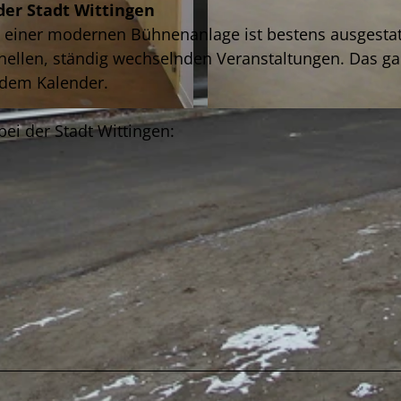
der Stadt Wittingen
nd einer modernen Bühnenanlage ist bestens ausgestat
ionellen, ständig wechselnden Veranstaltungen. Das g
 dem Kalender.
© Stadt Wittingen |
CC-BY
bei der Stadt Wittingen: