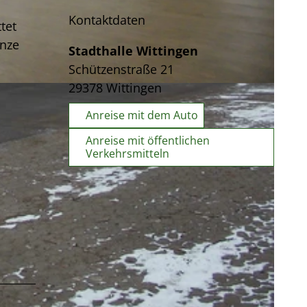
Kontaktdaten
tet
anze
Stadthalle Wittingen
Schützenstraße 21
29378
Wittingen
Anreise mit dem Auto
Anreise mit öffentlichen
Verkehrsmitteln