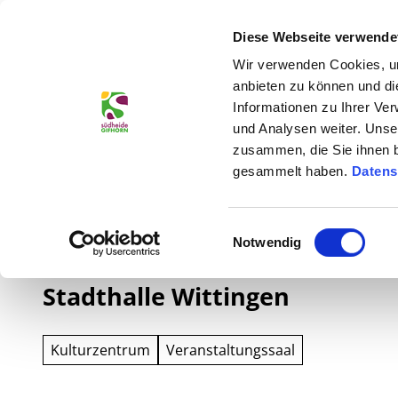
Jetzt buchen
Z
rwachsene
Kinder
u
Diese Webseite verwende
Unterkünfte & Angebote
Entdecken 
m
Wir verwenden Cookies, um
I
anbieten zu können und di
n
Informationen zu Ihrer Ve
h
und Analysen weiter. Unse
zusammen, die Sie ihnen b
a
gesammelt haben.
Datens
l
t
Sie sind hier
Südheide Gifhorn
E
Notwendig
i
n
Stadthalle Wittingen
w
i
l
Kulturzentrum
Veranstaltungssaal
l
i