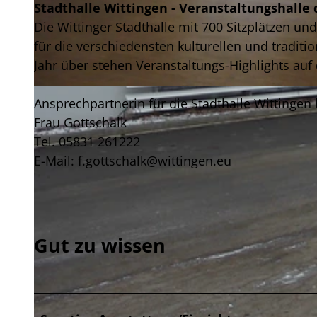
Stadthalle Wittingen - Veranstaltungshalle 
Die Wittinger Stadthalle mit 700 Sitzplätzen u
für die verschiedensten kulturellen und tradit
Jahr über stehen Veranstaltungs-Highlights auf
© Stadt Wittingen |
CC-BY
Ansprechpartnerin für die Stadthalle Wittingen 
Frau Gottschalk
Tel. 05831 261222
E-Mail: f.gottschalk@wittingen.eu
Gut zu wissen