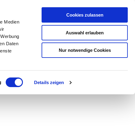
Cookies zulassen
Buchen
che
le Medien
ir
Auswahl erlauben
, Werbung
ren Daten
Nur notwendige Cookies
ienste
Teilen
PDF
g
Details zeigen