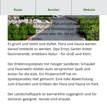
Garten- und Landschaftspark
Route
Anrufen
Website
Der herrliche Garten- und Landschaftspark, angelegt auf
fünf Hektar, lädt zu jeder Jahreszeit zum Verweilen und
© Opa Ernys Garten |
CC-BY-SA
© Opa Ernys Garten |
CC-BY
Genießen ein. Die erlesene Pflanzenvielfalt lässt staunen
- egal, ob 150 Azaleen und Rhododendren prachtvoll
ihre Farben präsentieren oder die 150 Ahornbäume 65
verschiedener Sorten.
© Opa Ernys Garten |
CC-BY-SA
Es grünt und blüht und duftet. Flora und Fauna warten
darauf entdeckt zu werden. Opa Ernys Garten bietet
faszinierende, erlebbare Natur - für Groß und Klein.
Der Erlebnisspielplatz mit riesiger Sandkiste, Schaukel
und Feuerwehr-Kletter-Auto versprechen Spaß und
Action für die Kids. Ein Piratenschiff hat im
Spieleparadies Halt gemacht. Eine tolle Abwechslung
zum Erkunden und Erleben der Flora und Fauna im Park.
Der Landschaftspark ist barrierefrei zugänglich und für
Senioren geeignet. Hunde sind erlaubt.