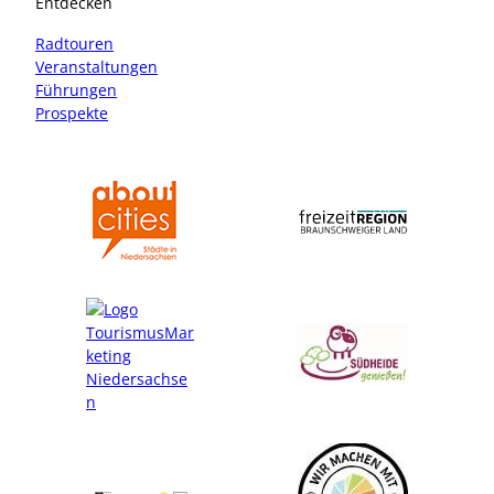
Entdecken
g
o
r
o
Radtouren
a
k
Veranstaltungen
m
Führungen
Prospekte