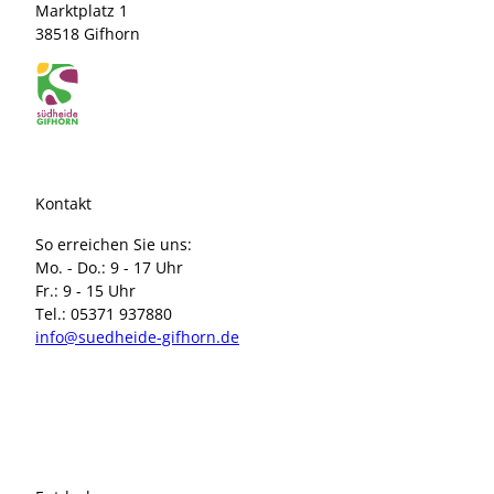
Marktplatz 1
38518 Gifhorn
Kontakt
So erreichen Sie uns:
Mo. - Do.: 9 - 17 Uhr
Fr.: 9 - 15 Uhr
Tel.: 05371 937880
info@suedheide-gifhorn.de
I
F
n
a
s
c
t
e
a
b