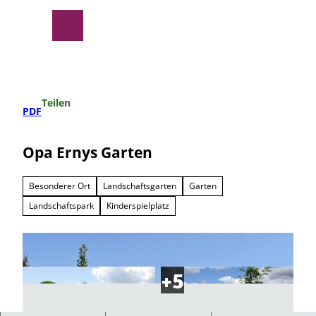
Z
u
Suche
Menü
m
I
n
h
a
Teilen
l
PDF
t
Opa Ernys Garten
Besonderer Ort
Landschaftsgarten
Garten
Landschaftspark
Kinderspielplatz