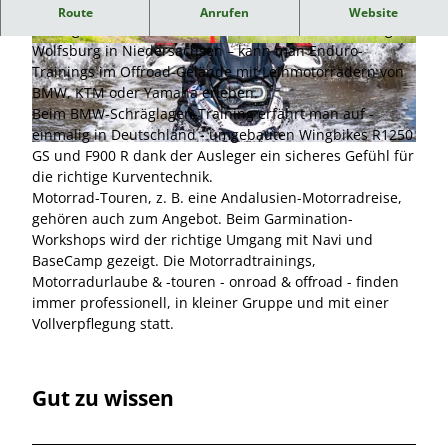
In Norddeutschlands größtem Reiseenduro-Park - der
Route
Anrufen
Website
Driving Area Wesendorf nahe Gifhorn - Braunschweig -
Wolfsburg in Niedersachsen – kann man Enduro-
© Driving Area Wesendorf |
CC-BY-NC
© Driving Area Wesendorf |
CC-BY-NC
Trainings im Offroad-Gelände mit Leihmotorrädern von
BMW, KTM oder Yamaha erleben.
Beim BMW-Schräglagen-Training erfährt man auf -
einmalig in Deutschland - umgebauten Wingbikes R1250
© Driving Area Wesendorf |
CC-BY-NC
GS und F900 R dank der Ausleger ein sicheres Gefühl für
die richtige Kurventechnik.
Motorrad-Touren, z. B. eine Andalusien-Motorradreise,
gehören auch zum Angebot. Beim Garmination-
Workshops wird der richtige Umgang mit Navi und
BaseCamp gezeigt. Die Motorradtrainings,
Motorradurlaube & -touren - onroad & offroad - finden
immer professionell, in kleiner Gruppe und mit einer
Vollverpflegung statt.
Gut zu wissen