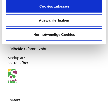
Website
u
Cookies zulassen
s
Anreise mit dem Auto
w
Anreise mit öffentlichen Verkehrsmitteln
Auswahl erlauben
a
h
l
Nur notwendige Cookies
Südheide Gifhorn GmbH
Marktplatz 1
38518 Gifhorn
Kontakt