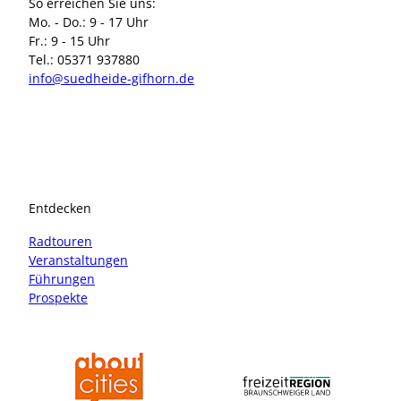
So erreichen Sie uns:
Mo. - Do.: 9 - 17 Uhr
Fr.: 9 - 15 Uhr
Tel.: 05371 937880
info@suedheide-gifhorn.de
I
F
n
a
s
c
t
e
a
b
Entdecken
g
o
r
o
Radtouren
a
k
Veranstaltungen
m
Führungen
Prospekte