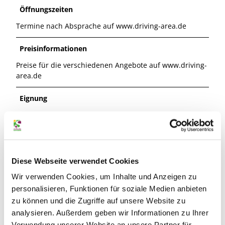
Öffnungszeiten
Termine nach Absprache auf www.driving-area.de
Preisinformationen
Preise für die verschiedenen Angebote auf www.driving-
area.de
Eignung
für Gruppen
für Individualgäste
Diese Webseite verwendet Cookies
Zahlungsmöglichkeiten
Wir verwenden Cookies, um Inhalte und Anzeigen zu
Barzahlung vor Ort, Girocard/EC-Karte
personalisieren, Funktionen für soziale Medien anbieten
zu können und die Zugriffe auf unsere Website zu
Kontaktdaten
analysieren. Außerdem geben wir Informationen zu Ihrer
Verwendung unserer Website an unsere Partner für