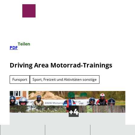
Z
u
Suche
Menü
m
I
n
h
a
Teilen
l
PDF
t
Driving Area Motorrad-Trainings
Funsport
Sport, Freizeit und Aktivitäten sonstige