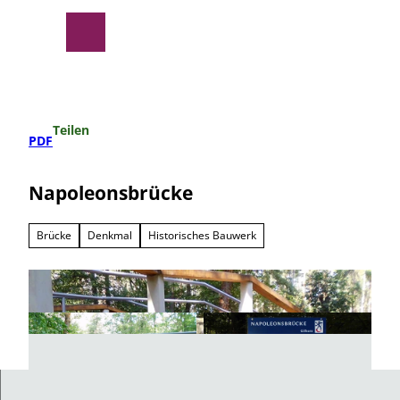
Z
u
Suche
Menü
m
I
n
h
a
Teilen
l
PDF
t
Napoleonsbrücke
Brücke
Denkmal
Historisches Bauwerk