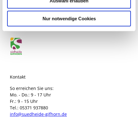
Auswahl erlauben
a
h
Südheide Gifhorn GmbH
l
Nur notwendige Cookies
Marktplatz 1
38518 Gifhorn
Kontakt
So erreichen Sie uns:
Mo. - Do.: 9 - 17 Uhr
Fr.: 9 - 15 Uhr
Tel.: 05371 937880
info@suedheide-gifhorn.de
I
F
n
a