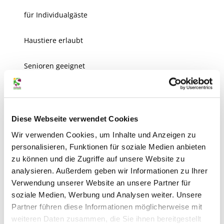
für Individualgäste
Haustiere erlaubt
Senioren geeignet
für Kinder (jedes Alter)
Anreise & Parken
Diese Webseite verwendet Cookies
Navi-Adresse: Waldriede, 38518 Gifhorn. Fahren Sie die
Wir verwenden Cookies, um Inhalte und Anzeigen zu
Straße "Waldriede" bis zum Wendehammer durch. Am
personalisieren, Funktionen für soziale Medien anbieten
Wendehammer parken und dann geht es durch den
zu können und die Zugriffe auf unsere Website zu
Wald (ca. 1 km) zur Napoleonbrücke.
analysieren. Außerdem geben wir Informationen zu Ihrer
Verwendung unserer Website an unsere Partner für
Kontaktdaten
soziale Medien, Werbung und Analysen weiter. Unsere
Partner führen diese Informationen möglicherweise mit
weiteren Daten zusammen, die Sie ihnen bereitgestellt