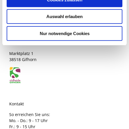
Anreise mit öffentlichen Verkehrsmitteln
s
w
Auswahl erlauben
a
h
l
Nur notwendige Cookies
Südheide Gifhorn GmbH
Marktplatz 1
38518 Gifhorn
Kontakt
So erreichen Sie uns:
Mo. - Do.: 9 - 17 Uhr
Fr.: 9 - 15 Uhr