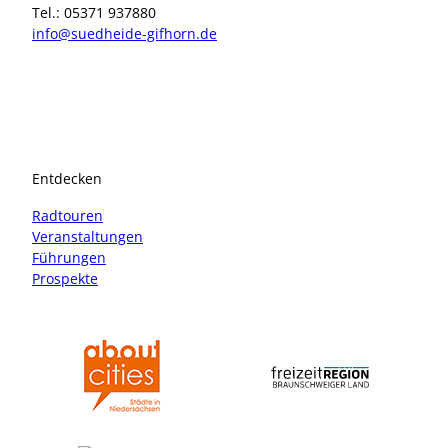
Tel.: 05371 937880
info@suedheide-gifhorn.de
I
F
n
a
s
c
t
e
a
b
Entdecken
g
o
r
o
Radtouren
a
k
Veranstaltungen
m
Führungen
Prospekte