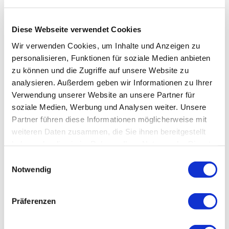
Eignung
Diese Webseite verwendet Cookies
für Gruppen
Wir verwenden Cookies, um Inhalte und Anzeigen zu
personalisieren, Funktionen für soziale Medien anbieten
zu können und die Zugriffe auf unsere Website zu
für Schulklassen
analysieren. Außerdem geben wir Informationen zu Ihrer
Verwendung unserer Website an unsere Partner für
für Familien
soziale Medien, Werbung und Analysen weiter. Unsere
Partner führen diese Informationen möglicherweise mit
für Individualgäste
weiteren Daten zusammen, die Sie ihnen bereitgestellt
haben oder die sie im Rahmen Ihrer Nutzung der Dienste
Kontaktdaten
gesammelt haben.
Datenschutz
|
Impressum
E
ARTchers Lake - Dirk Rößner
Notwendig
i
n
w
Präferenzen
i
l
In der Nähe
Auf der Karte anschauen