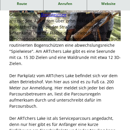
ARTchers Lake - Bogensportparcours am Bernsteinsee
Route
Anrufen
Website
Der Bogensportparcours ARTchers Lake ist im nördlichen
Geländeteil des
Bernsteinsee
an der alten Schmiede
© ARTchers Land |
CC-BY-NC-ND
© ARTchers Land |
CC-BY
angesiedelt. Auf einem über zehn Hektar großen
Waldgebiet zwischen der Straße K 29, dem Elbe-
Seitenkanal und der Fläche des Betriebshofs bieten
verschiedene kunstvolle Ziele sowohl Anfängern als auch
© ARTchers Land |
CC-BY-NC-ND
routinierten Bogenschützen eine abwechslungsreiche
"Spielwiese". Am ARTchers Lake gibt es eine Seerunde
mit ca. 15 3D Zielen und eine Waldrunde mit etwa 12 3D-
Zielen.
Der Parkplatz vom ARTchers Lake befindet sich vor dem
alten Betriebshof. Von hier aus sind es zu Fuß ca. 200
Meter zur Anmeldung. Hier meldet sich jeder bei den
Parcoursbetreuern an, liest die Parcoursregeln
aufmerksam durch und unterschreibt dafür im
Parcoursbuch.
Der ARTchers Lake ist als Serviceparcours angedacht,
denn nur hier gibt es für Anfänger eine kurze