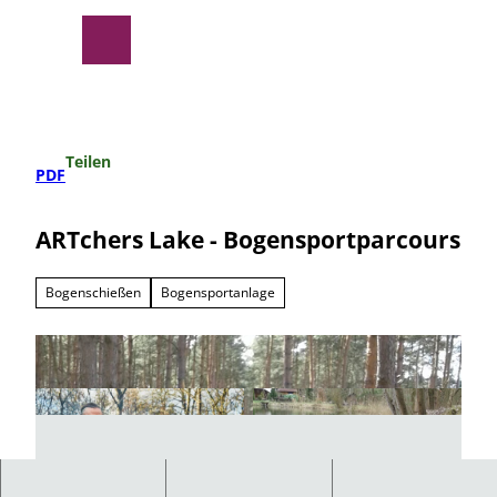
Z
u
Suche
Menü
m
I
n
h
a
Teilen
l
PDF
t
ARTchers Lake - Bogensportparcours
Bogenschießen
Bogensportanlage