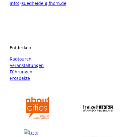
info@suedheide-gifhorn.de
I
F
n
a
s
c
t
e
a
b
Entdecken
g
o
r
o
Radtouren
a
k
Veranstaltungen
m
Führungen
Prospekte