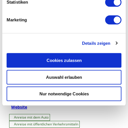
l
Statistiken
i
g
Sehenswertes
Marketing
u
n
Touren
g
Details zeigen
s
a
u
Kontaktdaten
Cookies zulassen
s
ARTchers Lake - Dirk Rößner
w
Bernsteinallee 5-7
Auswahl erlauben
a
38524
Sassenburg
- Stüde
h
+49 151 / 15280592
l
Nur notwendige Cookies
mail@artchersland.de
Website
Anreise mit dem Auto
Anreise mit öffentlichen Verkehrsmitteln