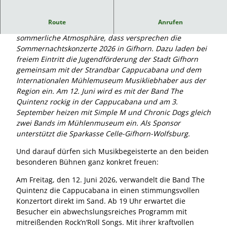
o
m
Route
Anrufen
m
Tolle regionale Musik-Talente, Rhythmus und
e
sommerliche Atmosphäre, dass versprechen die
r
Sommernachtskonzerte 2026 in Gifhorn. Dazu laden bei
n
freiem Eintritt die Jugendförderung der Stadt Gifhorn
a
gemeinsam mit der Strandbar Cappucabana und dem
c
Internationalen Mühlemuseum Musikliebhaber aus der
h
Region ein. Am 12. Juni wird es mit der Band The
t
Quintenz rockig in der Cappucabana und am 3.
s
September heizen mit Simple M und Chronic Dogs gleich
k
zwei Bands im Mühlenmuseum ein. Als Sponsor
o
unterstützt die Sparkasse Celle-Gifhorn-Wolfsburg.
n
Und darauf dürfen sich Musikbegeisterte an den beiden
z
besonderen Bühnen ganz konkret freuen:
e
r
Am Freitag, den 12. Juni 2026, verwandelt die Band The
t
Quintenz die Cappucabana in einen stimmungsvollen
e
Konzertort direkt im Sand. Ab 19 Uhr erwartet die
2
Besucher ein abwechslungsreiches Programm mit
0
mitreißenden Rock’n‘Roll Songs. Mit ihrer kraftvollen