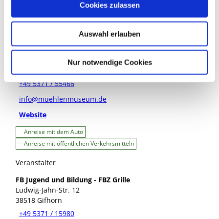
Cookies zulassen
s
w
Veranstaltungsort
Auswahl erlauben
a
h
V&T Int. Mühlenmuseum GmbH
l
Bromer Str. 2
Nur notwendige Cookies
38518
Gifhorn
+49 5371 / 55466
info@muehlenmuseum.de
Website
Anreise mit dem Auto
Anreise mit öffentlichen Verkehrsmitteln
Veranstalter
FB Jugend und Bildung - FBZ Grille
Ludwig-Jahn-Str. 12
38518
Gifhorn
+49 5371 / 15980