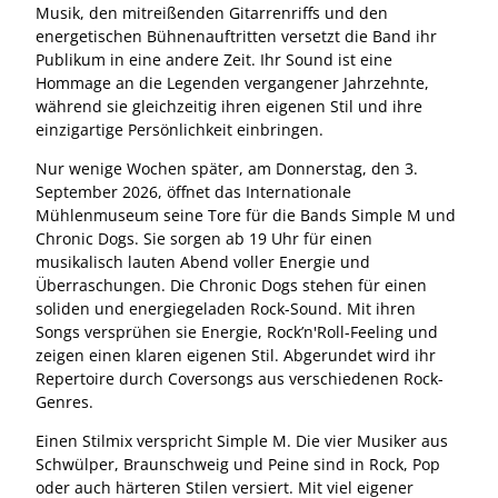
2
Musik, den mitreißenden Gitarrenriffs und den
6
energetischen Bühnenauftritten versetzt die Band ihr
.
Publikum in eine andere Zeit. Ihr Sound ist eine
j
Hommage an die Legenden vergangener Jahrzehnte,
p
während sie gleichzeitig ihren eigenen Stil und ihre
g
einzigartige Persönlichkeit einbringen.
Nur wenige Wochen später, am Donnerstag, den 3.
September 2026, öffnet das Internationale
Mühlenmuseum seine Tore für die Bands Simple M und
Chronic Dogs. Sie sorgen ab 19 Uhr für einen
musikalisch lauten Abend voller Energie und
Überraschungen. Die Chronic Dogs stehen für einen
soliden und energiegeladen Rock-Sound. Mit ihren
Songs versprühen sie Energie, Rock’n'Roll-Feeling und
zeigen einen klaren eigenen Stil. Abgerundet wird ihr
Repertoire durch Coversongs aus verschiedenen Rock-
Genres.
Einen Stilmix verspricht Simple M. Die vier Musiker aus
Schwülper, Braunschweig und Peine sind in Rock, Pop
oder auch härteren Stilen versiert. Mit viel eigener