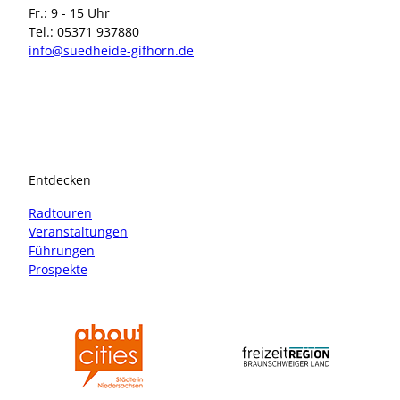
Fr.: 9 - 15 Uhr
Tel.: 05371 937880
info@suedheide-gifhorn.de
I
F
n
a
s
c
t
e
a
b
Entdecken
g
o
r
o
Radtouren
a
k
Veranstaltungen
m
Führungen
Prospekte