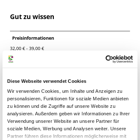
Gut zu wissen
Preisinformationen
32,00 € - 39,00 €
(Öffentliche Generalprobe am 05.08.2025 alle Plätze
29,00 €)
Information zu reduzierten Preisen:
Ermäßigungsberechtigte Personen* erhalten € 3,00
Rabatt auf den Einzelticket-Preis. * Schüler, Studenten
Diese Webseite verwendet Cookies
(bis 30 Jahre), Helfer im sozialen Jahr, Arbeitslose,
Wir verwenden Cookies, um Inhalte und Anzeigen zu
Sozialhilfeberechtigte, Inhaber des Braunschweig-Passes
personalisieren, Funktionen für soziale Medien anbieten
sowie Schwerbehinderte (ab 70%).
zu können und die Zugriffe auf unsere Website zu
Sonderveranstaltungen, Gastspiele, Premieren und
analysieren. Außerdem geben wir Informationen zu Ihrer
Silvester sind von dieser Regelung ausgenommen. Bitte
zeigen Sie Ihre Ermäßigungsberechtigung beim
Verwendung unserer Website an unsere Partner für
Kartenkauf unaufgefordert vor. Nachträgliche
soziale Medien, Werbung und Analysen weiter. Unsere
Ermäßigungen sind nicht möglich.
Partner führen diese Informationen möglicherweise mit