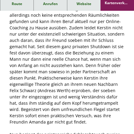
Die junge Tanzlehrerin Kerstin Schröder (Teresa Stößel)
Kartenverka
Route
Anrufen
Website
uf
möchte sich endlich selbstständig machen. Sie hat
allerdings noch keine entsprechenden Räumlichkeiten
gefunden und kann ihren Beruf aktuell nur per Online-
Coaching zu Hause ausüben. Zudem leidet Kerstin nicht
nur unter der existenziell schwierigen Situation, sondern
auch daran, dass ihr Freund soeben mit ihr Schluss
gemacht hat. Seit diesem ganz privaten Shutdown ist sie
fest davon überzeugt, dass die Beziehung zu einem
Mann nur dann eine reelle Chance hat, wenn man sich
von Anfang an nicht ausstehen kann. Denn früher oder
später kommt man sowieso in jeder Partnerschaft an
diesen Punkt. Praktischerweise kann Kerstin ihre
eigenwillige Theorie gleich an ihrem neuen Nachbarn
Felix Schwarz (Andreas Werth) erproben, der soeben
unter ihr eingezogen ist und wenig Verständnis dafür
hat, dass ihm ständig auf dem Kopf herumgetrampelt
wird. Begeistert von dem unfreundlichen Flegel startet
Kerstin sofort einen praktischen Versuch, was ihre
Freundin Amanda gar nicht gut findet.