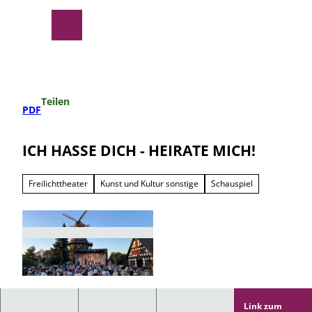
Z
u
Suche
Menü
m
I
n
h
a
Teilen
l
PDF
t
ICH HASSE DICH - HEIRATE MICH!
Freilichttheater
Kunst und Kultur sonstige
Schauspiel
© Komödie am Altstadtmarkt
Link zum