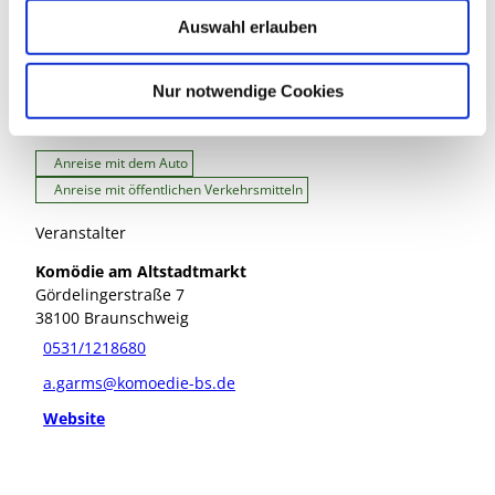
Bromer Straße 2
w
38518
Gifhorn
Auswahl erlauben
a
+49 5371 / 9359540
h
l
info@muehlenmuseum.de
Nur notwendige Cookies
Website
Anreise mit dem Auto
Anreise mit öffentlichen Verkehrsmitteln
Veranstalter
Komödie am Altstadtmarkt
Gördelingerstraße 7
38100
Braunschweig
0531/1218680
a.garms@komoedie-bs.de
Website