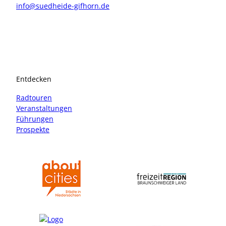
info@suedheide-gifhorn.de
I
F
n
a
s
c
t
e
a
b
Entdecken
g
o
r
o
Radtouren
a
k
Veranstaltungen
m
Führungen
Prospekte