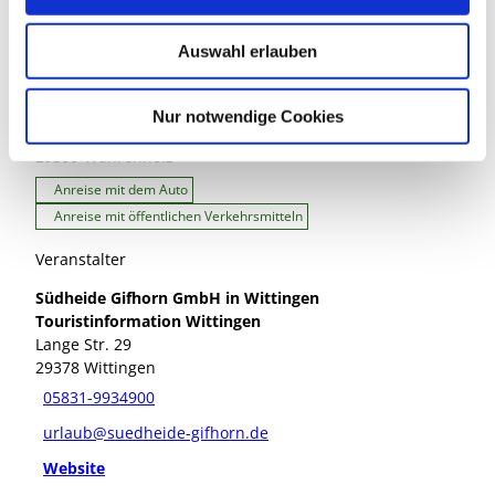
w
Auswahl erlauben
a
Veranstaltungsort
h
l
Treffpunkt: Parkplatz am Heidegebiet Heiliger Hain
Nur notwendige Cookies
bei Betzhorn
29399
Wahrenholz
Anreise mit dem Auto
Anreise mit öffentlichen Verkehrsmitteln
Veranstalter
Südheide Gifhorn GmbH in Wittingen
Touristinformation Wittingen
Lange Str. 29
29378
Wittingen
05831-9934900
urlaub@suedheide-gifhorn.de
Website