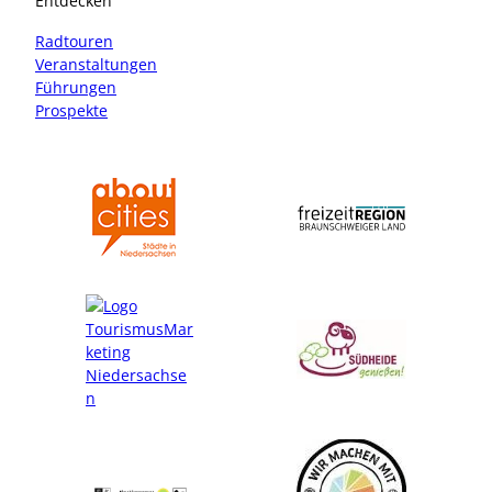
Entdecken
g
o
r
o
Radtouren
a
k
Veranstaltungen
m
Führungen
Prospekte