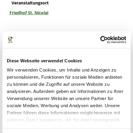
Veranstaltungsort
Friedhof St. Nicolai
In der Nähe
Auf der Karte anschauen
Diese Webseite verwendet Cookies
Veranstaltung
Wir verwenden Cookies, um Inhalte und Anzeigen zu
personalisieren, Funktionen für soziale Medien anbieten
zu können und die Zugriffe auf unsere Website zu
Essen & Trinken
analysieren. Außerdem geben wir Informationen zu Ihrer
Verwendung unserer Website an unsere Partner für
soziale Medien, Werbung und Analysen weiter. Unsere
Veranstaltungsort
Partner führen diese Informationen möglicherweise mit
weiteren Daten zusammen, die Sie ihnen bereitgestellt
Friedhof St. Nicolai
haben oder die sie im Rahmen Ihrer Nutzung der Dienste
Wilscher Weg 1 a