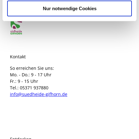
Marktplatz 1
l
Nur notwendige Cookies
38518 Gifhorn
Kontakt
So erreichen Sie uns:
Mo. - Do.: 9 - 17 Uhr
Fr.: 9 - 15 Uhr
Tel.: 05371 937880
info@suedheide-gifhorn.de
I
F
n
a
s
c
t
e
a
b