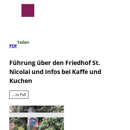
Z
u
Suche
Menü
m
I
n
h
a
Teilen
l
PDF
t
Führung über den Friedhof St.
Nicolai und Infos bei Kaffe und
Kuchen
... zu Fuß